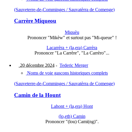
(Sauveterre-de-Comminges / Sauvatèrra de Comenge)
Carrère Miqueou
Miquèu
Prononcer "Mikèw" et surtout pas "Mi-queue" !
Lacarrèra + (la,era) Carrèra
Prononcer "La Carrère", "La Carrèro"...
20 décembre 2024
-
Tederic Merger
Noms de voie gascons historiques complets
(Sauveterre-de-Comminges / Sauvatèrra de Comenge)
Camin de la Hount
Lahont + (la,era) Hont
(lo,eth) Camin
Prononcer "(lou) Cami(ng)".