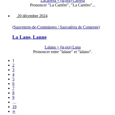
Lacarrèra + (la,era) Carrèra
Prononcer "La Carrère", "La Carrèro"...
20 décembre 2024
(Sauveterre-de-Comminges / Sauvatèrra de Comenge)
La Lane, Lanne
Lalana + (la,era) Lana
Prononcer entre "lalane" et "lalano".
1
2
3
4
5
6
7
8
9
…
19
∞