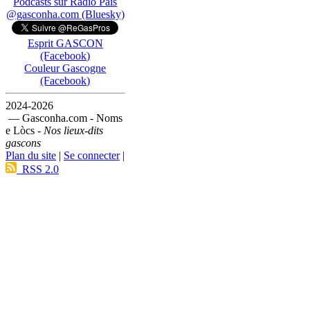
Podcasts sur Ràdio País
@gasconha.com (Bluesky)
Esprit GASCON
(Facebook)
Couleur Gascogne
(Facebook)
2024-2026
— Gasconha.com - Noms
e Lòcs -
Nos lieux-dits
gascons
Plan du site
|
Se connecter
|
RSS 2.0