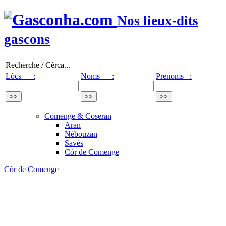
Nos lieux-dits
gascons
Recherche / Cèrca...
Lòcs :
Noms :
Prenoms :
Comenge & Coseran
Aran
Nébouzan
Savés
Còr de Comenge
Còr de Comenge