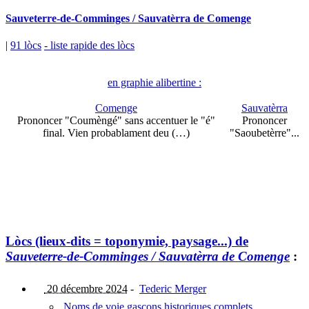
Sauveterre-de-Comminges / Sauvatèrra de Comenge
|
91 lòcs
- liste rapide des lòcs
en graphie alibertine :
Comenge
Sauvatèrra
Prononcer "Coumèngé" sans accentuer le "é"
Prononcer
final. Vien probablament deu (…)
"Saoubetèrre"...
Lòcs (lieux-dits = toponymie, paysage...) de
Sauveterre-de-Comminges / Sauvatèrra de Comenge
:
20 décembre 2024
-
Tederic Merger
Noms de voie gascons historiques complets