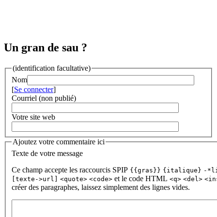
Un gran de sau ?
(identification facultative)
Nom
[
Se connecter
]
Courriel (non publié)
Votre site web
Ajoutez votre commentaire ici
Texte de votre message
Ce champ accepte les raccourcis SPIP
{{gras}}
{italique}
-*l
et le code HTML
[texte->url]
<quote>
<code>
<q>
<del>
<in
créer des paragraphes, laissez simplement des lignes vides.