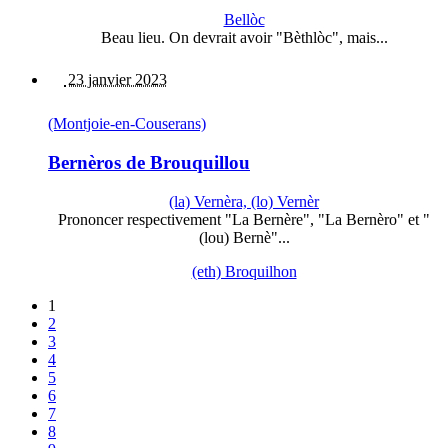
Bellòc
Beau lieu. On devrait avoir "Bèthlòc", mais...
23 janvier 2023
(Montjoie-en-Couserans)
Bernèros de Brouquillou
(la) Vernèra, (lo) Vernèr
Prononcer respectivement "La Bernère", "La Bernèro" et "
(lou) Bernè"...
(eth) Broquilhon
1
2
3
4
5
6
7
8