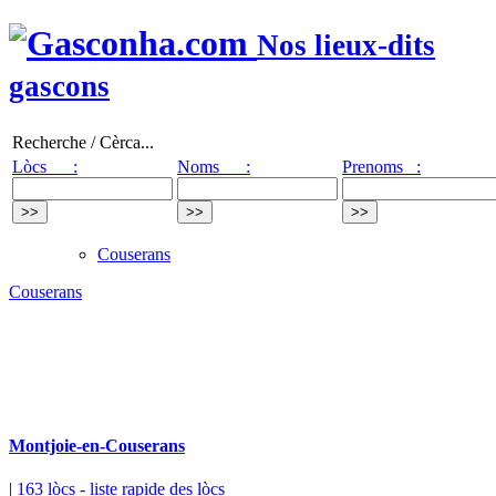
Nos lieux-dits
gascons
Recherche / Cèrca...
Lòcs :
Noms :
Prenoms :
Couserans
Couserans
Montjoie-en-Couserans
|
163 lòcs
- liste rapide des lòcs