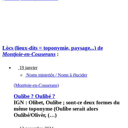
Lòcs (lieux-dits = toponymie, paysage...) de
Montjoie-en-Couserans
:
19 janvier
Noms misteriós / Noms à élucider
(Montjoie-en-Couserans)
Oulibe ? Oulibé ?
IGN : Olibet, Oulibe ; sont-ce deux formes du
même toponyme (Oulibe serait alors
Oulibé/Olivèr, (…)