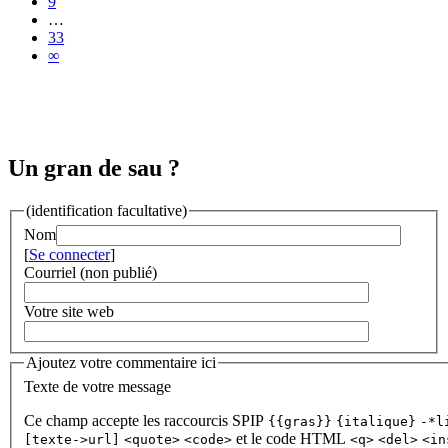
9
…
33
∞
Un gran de sau ?
(identification facultative)
Nom
[
Se connecter
]
Courriel (non publié)
Votre site web
Ajoutez votre commentaire ici
Texte de votre message
Ce champ accepte les raccourcis SPIP
{{gras}}
{italique}
-*l
et le code HTML
[texte->url]
<quote>
<code>
<q>
<del>
<in