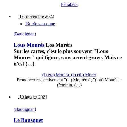
Pèirabèra
1er novembre 2022
Borde vasconne
(Baudignan)
Lous Mourès
Los Morèrs
Sur les cartes, c'est le plus souvent "Lous
Moures" qui figure, sans accent grave. Mais ce
n'est (…)
(la,era) Morèra, (lo,eth) Morèr
Prononcer respectivement "(la) Mourèro", "(lou) Mourè"...
(féminin, (…)
19 janvier 2021
(Baudignan)
Le Bousquet