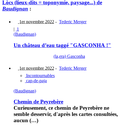
Lòcs (lieux-dits = toponymie, paysage...) de
Baudignan
:
1er novembre 2022
-
Tederic Merger
|
1
(Baudignan)
Un château d’eau taggé "GASCONHA !"
(la,era) Gasconha
1er novembre 2022
-
Tederic Merger
Incontournables
cap-de-paja
(Baudignan)
Chemin de Peyrebère
Curieusement, ce chemin de Peyrebère ne
semble desservir, d'après les cartes consultées,
aucun (…)