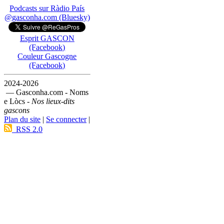
Podcasts sur Ràdio País
@gasconha.com (Bluesky)
Esprit GASCON
(Facebook)
Couleur Gascogne
(Facebook)
2024-2026
— Gasconha.com - Noms
e Lòcs -
Nos lieux-dits
gascons
Plan du site
|
Se connecter
|
RSS 2.0