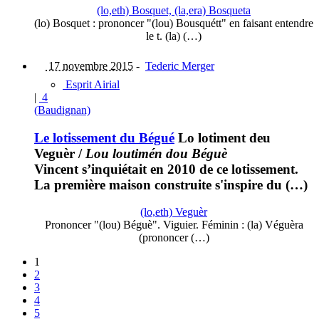
(lo,eth) Bosquet, (la,era) Bosqueta
(lo) Bosquet : prononcer "(lou) Bousquétt" en faisant entendre
le t. (la) (…)
17 novembre 2015
-
Tederic Merger
Esprit Airial
|
4
(Baudignan)
Le lotissement du Bégué
Lo lotiment deu
Veguèr
/
Lou loutimén dou Béguè
Vincent s’inquiétait en 2010 de ce lotissement.
La première maison construite s'inspire du (…)
(lo,eth) Veguèr
Prononcer "(lou) Béguè". Viguier. Féminin : (la) Véguèra
(prononcer (…)
1
2
3
4
5