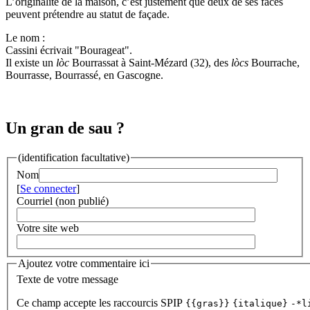
L’originalité de la maison, c’est justement que deux de ses faces
peuvent prétendre au statut de façade.
Le nom :
Cassini écrivait "Bourageat".
Il existe un
lòc
Bourrassat à Saint-Mézard (32), des
lòcs
Bourrache,
Bourrasse, Bourrassé, en Gascogne.
Un gran de sau ?
(identification facultative)
Nom
[
Se connecter
]
Courriel (non publié)
Votre site web
Ajoutez votre commentaire ici
Texte de votre message
Ce champ accepte les raccourcis SPIP
{{gras}}
{italique}
-*l