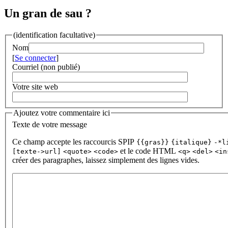
Un gran de sau ?
(identification facultative)
Nom
[
Se connecter
]
Courriel (non publié)
Votre site web
Ajoutez votre commentaire ici
Texte de votre message
Ce champ accepte les raccourcis SPIP
{{gras}}
{italique}
-*l
et le code HTML
[texte->url]
<quote>
<code>
<q>
<del>
<in
créer des paragraphes, laissez simplement des lignes vides.