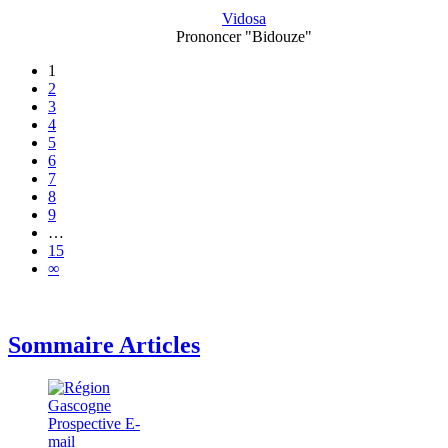
Vidosa
Prononcer "Bidouze"
1
2
3
4
5
6
7
8
9
…
15
∞
Sommaire Articles