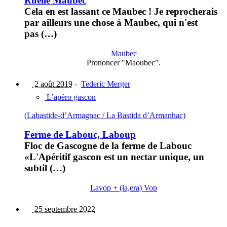
Ruelle Maubec
Cela en est lassant ce Maubec ! Je reprocherais
par ailleurs une chose à Maubec, qui n'est
pas (…)
Maubec
Prononcer "Maoubec".
2 août 2019
-
Tederic Merger
L’apéro gascon
(Labastide-d’Armagnac / La Bastida d’Armanhac)
Ferme de Labouc, Laboup
Floc de Gascogne de la ferme de Labouc
«L'Apéritif gascon est un nectar unique, un
subtil (…)
Lavop + (la,era) Vop
25 septembre 2022