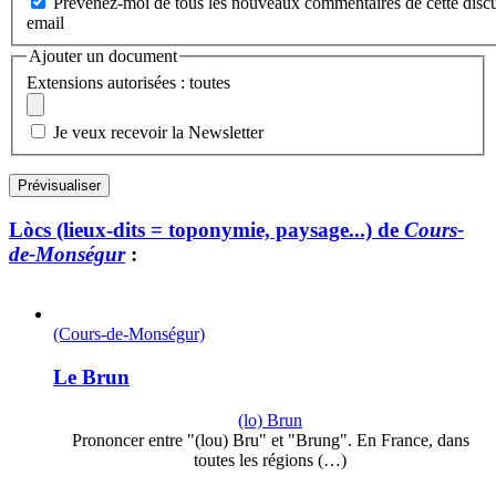
Prévenez-moi de tous les nouveaux commentaires de cette discu
email
Ajouter un document
Extensions autorisées : toutes
Je veux recevoir la Newsletter
Lòcs (lieux-dits = toponymie, paysage...) de
Cours-
de-Monségur
:
(Cours-de-Monségur)
Le Brun
(lo) Brun
Prononcer entre "(lou) Bru" et "Brung". En France, dans
toutes les régions (…)