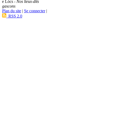
e Lòcs -
Nos lieux-dits
gascons
Plan du site
|
Se connecter
|
RSS 2.0