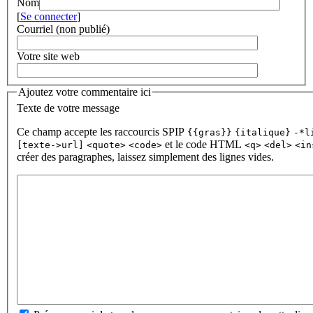
Nom
[
Se connecter
]
Courriel (non publié)
Votre site web
Ajoutez votre commentaire ici
Texte de votre message
Ce champ accepte les raccourcis SPIP
{{gras}}
{italique}
-*l
et le code HTML
[texte->url]
<quote>
<code>
<q>
<del>
<in
créer des paragraphes, laissez simplement des lignes vides.