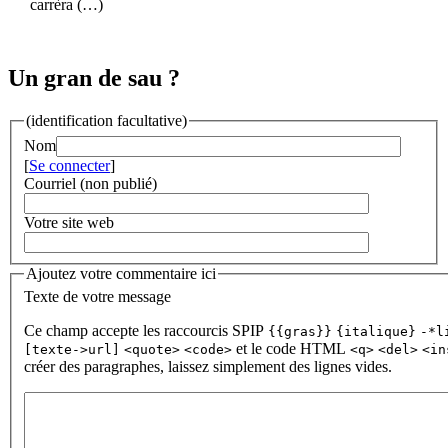
carrèra (…)
Un gran de sau ?
(identification facultative)
Nom
[
Se connecter
]
Courriel (non publié)
Votre site web
Ajoutez votre commentaire ici
Texte de votre message
Ce champ accepte les raccourcis SPIP
{{gras}}
{italique}
-*l
et le code HTML
[texte->url]
<quote>
<code>
<q>
<del>
<in
créer des paragraphes, laissez simplement des lignes vides.