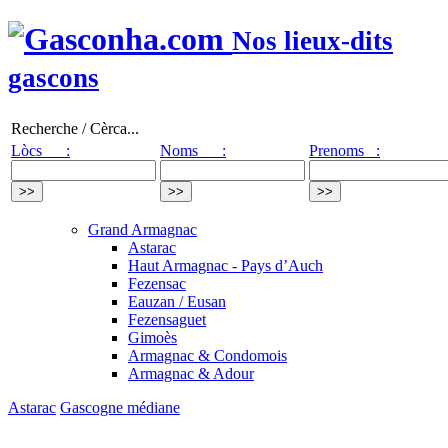
Nos lieux-dits
gascons
Recherche / Cèrca...
Lòcs :
Noms :
Prenoms :
Grand Armagnac
Astarac
Haut Armagnac - Pays d’Auch
Fezensac
Eauzan / Eusan
Fezensaguet
Gimoès
Armagnac & Condomois
Armagnac & Adour
Astarac
Gascogne médiane