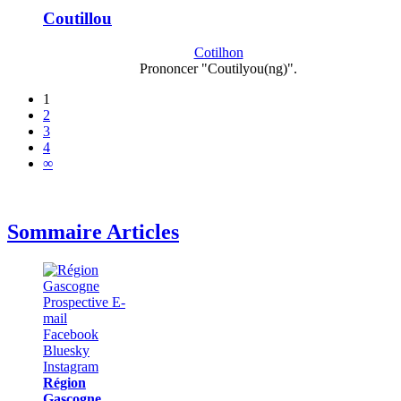
Coutillou
Cotilhon
Prononcer "Coutilyou(ng)".
1
2
3
4
∞
Sommaire Articles
Région
Gascogne