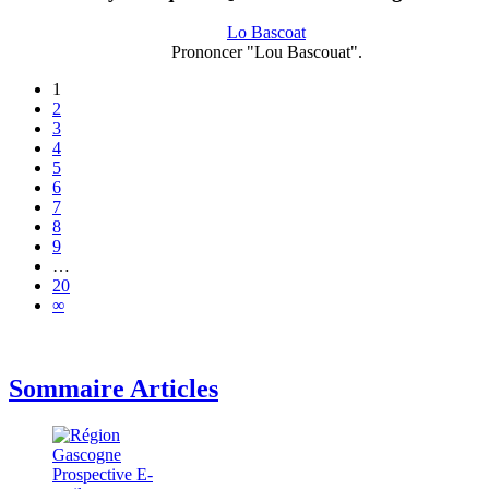
Lo Bascoat
Prononcer "Lou Bascouat".
1
2
3
4
5
6
7
8
9
…
20
∞
Sommaire Articles