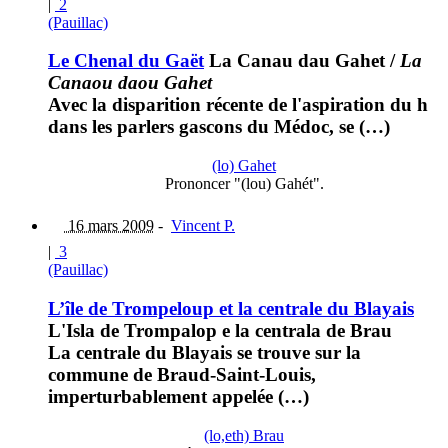
|
2
(Pauillac)
Le Chenal du Gaët
La Canau dau Gahet
/
La
Canaou daou Gahet
Avec la disparition récente de l'aspiration du h
dans les parlers gascons du Médoc, se (…)
(lo) Gahet
Prononcer "(lou) Gahét".
16 mars 2009
-
Vincent P.
|
3
(Pauillac)
L’île de Trompeloup et la centrale du Blayais
L'Isla de Trompalop e la centrala de Brau
La centrale du Blayais se trouve sur la
commune de Braud-Saint-Louis,
imperturbablement appelée (…)
(lo,eth) Brau