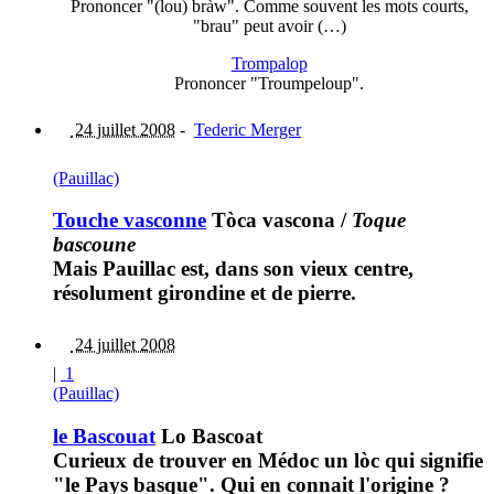
Prononcer "(lou) bràw". Comme souvent les mots courts,
"brau" peut avoir (…)
Trompalop
Prononcer "Troumpeloup".
24 juillet 2008
-
Tederic Merger
(Pauillac)
Touche vasconne
Tòca vascona
/
Toque
bascoune
Mais Pauillac est, dans son vieux centre,
résolument girondine et de pierre.
24 juillet 2008
|
1
(Pauillac)
le Bascouat
Lo Bascoat
Curieux de trouver en Médoc un lòc qui signifie
"le Pays basque". Qui en connait l'origine ?