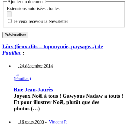
Ajouter un document
Extensions autorisées : toutes
Je veux recevoir la Newsletter
Lòcs (lieux-dits = toponymie, paysage...) de
Pauillac
:
24 décembre 2014
|
1
(Pauillac)
Rue Jean-Jaurès
Joyeux Noël à tous ! Gawyous Nadaw a touts !
Et pour illustrer Noël, plutôt que des
photos (…)
16 mars 2009
-
Vincent P.