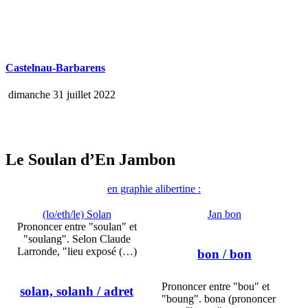
Castelnau-Barbarens
dimanche 31 juillet 2022
Le Soulan d’En Jambon
en graphie alibertine :
(lo/eth/le) Solan
Jan bon
Prononcer entre "soulan" et
"soulang". Selon Claude
Larronde, "lieu exposé (…)
bon
/ bon
Prononcer entre "bou" et
solan, solanh
/ adret
"boung". bona (prononcer