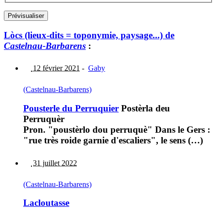
Lòcs (lieux-dits = toponymie, paysage...) de
Castelnau-Barbarens
:
12 février 2021
-
Gaby
(Castelnau-Barbarens)
Pousterle du Perruquier
Postèrla deu
Perruquèr
Pron. "poustèrlo dou perruquè" Dans le Gers :
"rue très roide garnie d'escaliers", le sens (…)
31 juillet 2022
(Castelnau-Barbarens)
Lacloutasse