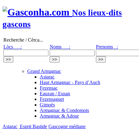
Nos lieux-dits
gascons
Recherche / Cèrca...
Lòcs :
Noms :
Prenoms :
Grand Armagnac
Astarac
Haut Armagnac - Pays d’Auch
Fezensac
Eauzan / Eusan
Fezensaguet
Gimoès
Armagnac & Condomois
Armagnac & Adour
Astarac
Esprit Bastide
Gascogne médiane