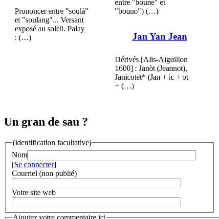
entre "boune" et
Prononcer entre "soulà"
"bouno") (…)
et "soulang"... Versant
exposé au soleil. Palay
Jan Yan Jean
: (…)
Dérivés [Alis-Aiguillon
1600] : Janòt (Jeannot),
Janicotet* (Jan + ic + ot
+ (…)
Un gran de sau ?
(identification facultative)
Nom
[
Se connecter
]
Courriel (non publié)
Votre site web
Ajoutez votre commentaire ici