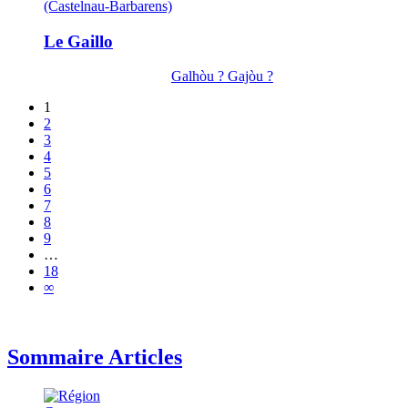
(Castelnau-Barbarens)
Le Gaillo
Galhòu ? Gajòu ?
1
2
3
4
5
6
7
8
9
…
18
∞
Sommaire Articles