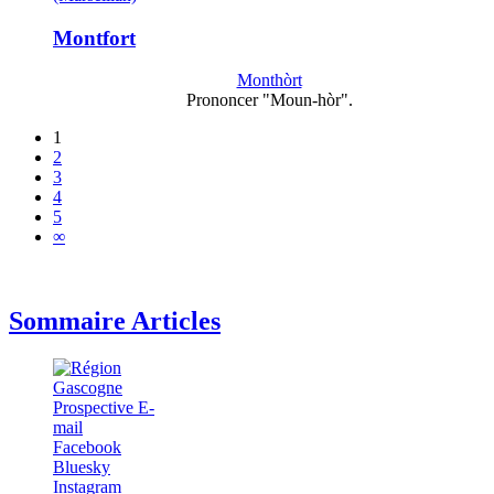
Montfort
Monthòrt
Prononcer "Moun-hòr".
1
2
3
4
5
∞
Sommaire Articles