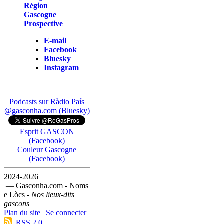
Région
Gascogne
Prospective
E-mail
Facebook
Bluesky
Instagram
Podcasts sur Ràdio País
@gasconha.com (Bluesky)
Esprit GASCON
(Facebook)
Couleur Gascogne
(Facebook)
2024-2026
— Gasconha.com - Noms
e Lòcs -
Nos lieux-dits
gascons
Plan du site
|
Se connecter
|
RSS 2.0