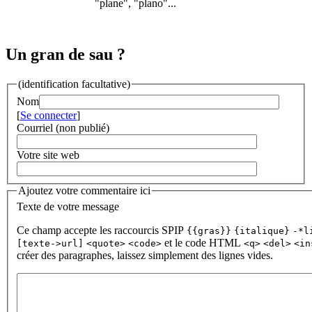
"plane", "plano"...
Un gran de sau ?
(identification facultative)
Nom
[
Se connecter
]
Courriel (non publié)
Votre site web
Ajoutez votre commentaire ici
Texte de votre message
Ce champ accepte les raccourcis SPIP
{{gras}}
{italique}
-*l
et le code HTML
[texte->url]
<quote>
<code>
<q>
<del>
<in
créer des paragraphes, laissez simplement des lignes vides.