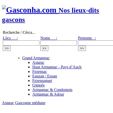
Nos lieux-dits
gascons
Recherche / Cèrca...
Lòcs :
Noms :
Prenoms :
Grand Armagnac
Astarac
Haut Armagnac - Pays d’Auch
Fezensac
Eauzan / Eusan
Fezensaguet
Gimoès
Armagnac & Condomois
Armagnac & Adour
Astarac
Gascogne médiane