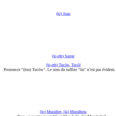
(lo) Joau
(lo,eth) Sarrat
(lo,eth) Tucòu, Tucòl
Prononcer "(lou) Tucòw". Le sens du suffixe "òu" n’est pas évident
(lo) Muralhet, (la) Muralheta