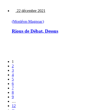
22 décembre 2021
(Monléon-Magnoac)
Rious de Débat, Dessus
1
2
3
4
5
6
7
8
9
…
12