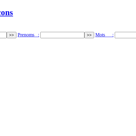
cons
Prenoms :
Mots :