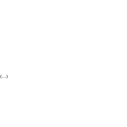
. (…)