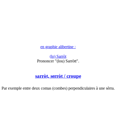
en graphie alibertine :
(lo) Sarròt
Prononcer "(lou) Sarròtt".
sarròt, serròt
/ croupe
Par exemple entre deux comas (combes) perpendiculaires à une sèrra.