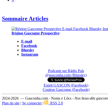
∞
Sommaire Articles
Région Gascogne Prospective
E-mail
Facebook
Bluesky
Instagram
Podcasts sur Ràdio País
@gasconha.com (Bluesky)
Esprit GASCON (Facebook)
Couleur Gascogne (Facebook)
2024-2026 — Gasconha.com - Noms e Lòcs -
Nos lieux-dits gascon
Plan du site
|
Se connecter
|
RSS 2.0