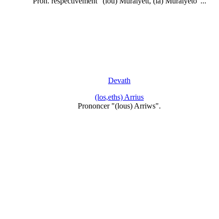
Pron. respectivement "(lou) Muralyétt, (la) Muralyéto"...
Devath
(los,eths) Arrius
Prononcer "(lous) Arriws".