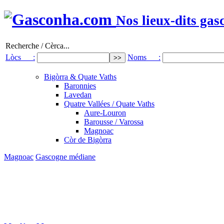
Nos lieux-dits gas
Recherche / Cèrca...
Lòcs :
Noms :
Bigòrra & Quate Vaths
Baronnies
Lavedan
Quatre Vallées / Quate Vaths
Aure-Louron
Barousse / Varossa
Magnoac
Còr de Bigòrra
Magnoac
Gascogne médiane