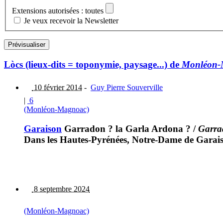
Extensions autorisées : toutes
Je veux recevoir la Newsletter
Lòcs (lieux-dits = toponymie, paysage...) de
Monléon-
10 février 2014
-
Guy Pierre Souverville
|
6
(Monléon-Magnoac)
Garaison
Garradon ? la Garla Ardona ?
/
Garra
Dans les Hautes-Pyrénées, Notre-Dame de Garaiso
8 septembre 2024
(Monléon-Magnoac)