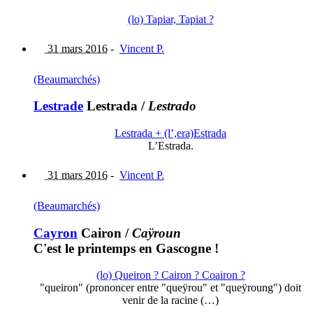
(lo) Tapiar, Tapiat ?
31 mars 2016
-
Vincent P.
(Beaumarchés)
Lestrade
Lestrada
/
Lestrado
Lestrada + (l’,era)Estrada
L’Estrada.
31 mars 2016
-
Vincent P.
(Beaumarchés)
Cayron
Cairon
/
Caÿroun
C'est le printemps en Gascogne !
(lo) Queiron ? Cairon ? Coairon ?
"queiron" (prononcer entre "queÿrou" et "queÿroung") doit
venir de la racine (…)