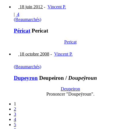
18 juin 2012
-
Vincent P.
|
4
(Beaumarchés)
Péricat
Pericat
Pericat
18 octobre 2008
-
Vincent P.
(Beaumarchés)
Dupeyron
Deupeiron
/
Doupeÿroun
Deupeiron
Prononcer "Doupeÿroun".
1
2
3
4
5