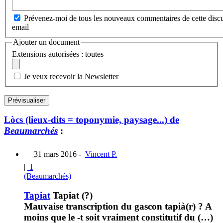
Prévenez-moi de tous les nouveaux commentaires de cette discu
email
Ajouter un document
Extensions autorisées : toutes
Je veux recevoir la Newsletter
Lòcs (lieux-dits = toponymie, paysage...) de
Beaumarchés
:
31 mars 2016
-
Vincent P.
|
1
(Beaumarchés)
Tapiat
Tapiat (?)
Mauvaise transcription du gascon tapià(r) ? A
moins que le -t soit vraiment constitutif du (…)