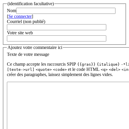
(identification facultative)
Nom
[
Se connecter
]
Courriel (non publié)
Votre site web
Ajoutez votre commentaire ici
Texte de votre message
Ce champ accepte les raccourcis SPIP
{{gras}}
{italique}
-*l
et le code HTML
[texte->url]
<quote>
<code>
<q>
<del>
<in
créer des paragraphes, laissez simplement des lignes vides.