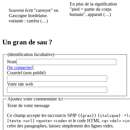
En plus de la signification
"pied = partie du corps
Souvent écrit "carreyre" en
humain", apparait (…)
Gascogne bordelaise.
variante : carrèra (…)
Un gran de sau ?
(identification facultative)
Nom
[
Se connecter
]
Courriel (non publié)
Votre site web
Ajoutez votre commentaire ici
Texte de votre message
Ce champ accepte les raccourcis SPIP
{{gras}}
{italique}
-*l
et le code HTML
[texte->url]
<quote>
<code>
<q>
<del>
<in
créer des paragraphes, laissez simplement des lignes vides.