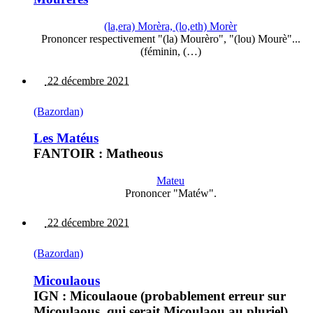
(la,era) Morèra, (lo,eth) Morèr
Prononcer respectivement "(la) Mourèro", "(lou) Mourè"...
(féminin, (…)
22 décembre 2021
(Bazordan)
Les Matéus
FANTOIR : Matheous
Mateu
Prononcer "Matéw".
22 décembre 2021
(Bazordan)
Micoulaous
IGN : Micoulaoue (probablement erreur sur
Micoulaous, qui serait Micoulaou au pluriel)