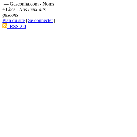
— Gasconha.com - Noms
e Lòcs -
Nos lieux-dits
gascons
Plan du site
|
Se connecter
|
RSS 2.0