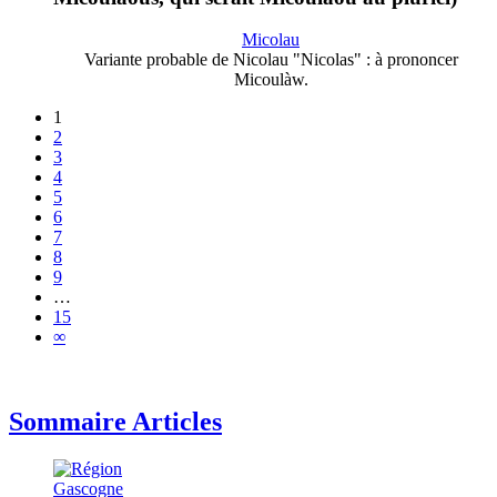
Micolau
Variante probable de Nicolau "Nicolas" : à prononcer
Micoulàw.
1
2
3
4
5
6
7
8
9
…
15
∞
Sommaire Articles