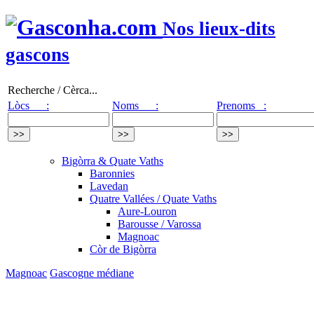
Nos lieux-dits
gascons
Recherche / Cèrca...
Lòcs :
Noms :
Prenoms :
Bigòrra & Quate Vaths
Baronnies
Lavedan
Quatre Vallées / Quate Vaths
Aure-Louron
Barousse / Varossa
Magnoac
Còr de Bigòrra
Magnoac
Gascogne médiane