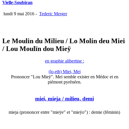
Vielle-Soubiran
lundi 9 mai 2016
-
Tederic Merger
Le Moulin du Milieu
/ Lo Molin deu Miei
/ Lou Moulïn dou Mieÿ
en graphie alibertine :
(lo,eth) Miei, Mei
Prononcer "Lou Mieÿ". Mei semble exister en Médoc et en
piémont pyrénéen.
miei, mieja
/ milieu, demi
mieja (prononcer entre "mieÿe" et "mieÿo") : demie (féminin)