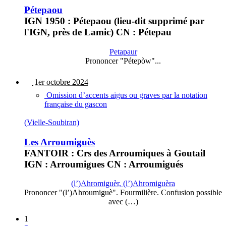
Pétepaou
IGN 1950 : Pétepaou (lieu-dit supprimé par
l'IGN, près de Lamic) CN : Pétepau
Petapaur
Prononcer "Pétepòw"...
1er octobre 2024
Omission d’accents aigus ou graves par la notation
française du gascon
(Vielle-Soubiran)
Les Arroumiguès
FANTOIR : Crs des Arroumiques à Goutail
IGN : Arroumigues CN : Arroumigués
(l’)Ahromiguèr, (l’)Ahromiguèra
Prononcer "(l’)Ahroumiguè". Fourmilière. Confusion possible
avec (…)
1