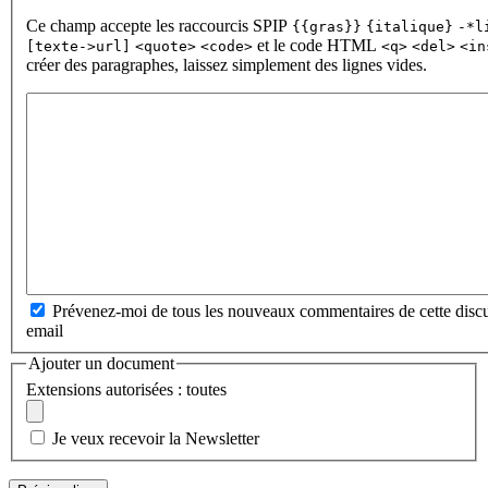
Ce champ accepte les raccourcis SPIP
{{gras}}
{italique}
-*l
et le code HTML
[texte->url]
<quote>
<code>
<q>
<del>
<in
créer des paragraphes, laissez simplement des lignes vides.
Prévenez-moi de tous les nouveaux commentaires de cette discu
email
Ajouter un document
Extensions autorisées : toutes
Je veux recevoir la Newsletter