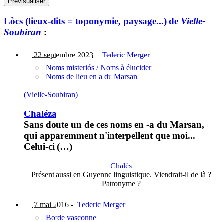
Lòcs (lieux-dits = toponymie, paysage...) de
Vielle-
Soubiran
:
22 septembre 2023
-
Tederic Merger
Noms misteriós / Noms à élucider
Noms de lieu en a du Marsan
(Vielle-Soubiran)
Chaléza
Sans doute un de ces noms en -a du Marsan,
qui apparemment n'interpellent que moi...
Celui-ci (…)
Chalès
Présent aussi en Guyenne linguistique. Viendrait-il de là ?
Patronyme ?
7 mai 2016
-
Tederic Merger
Borde vasconne