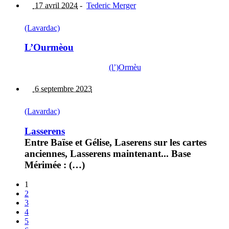
17 avril 2024
-
Tederic Merger
(Lavardac)
L’Ourmèou
(l’)Ormèu
6 septembre 2023
(Lavardac)
Lasserens
Entre Baïse et Gélise, Laserens sur les cartes
anciennes, Lasserens maintenant... Base
Mérimée : (…)
1
2
3
4
5