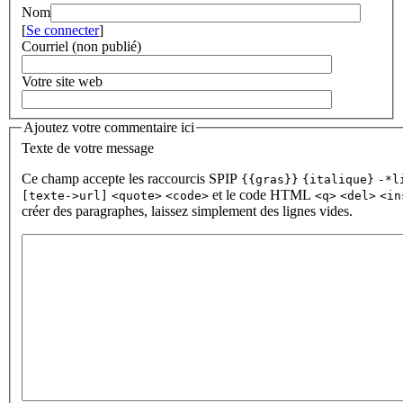
Nom
[
Se connecter
]
Courriel (non publié)
Votre site web
Ajoutez votre commentaire ici
Texte de votre message
Ce champ accepte les raccourcis SPIP
{{gras}}
{italique}
-*l
et le code HTML
[texte->url]
<quote>
<code>
<q>
<del>
<in
créer des paragraphes, laissez simplement des lignes vides.