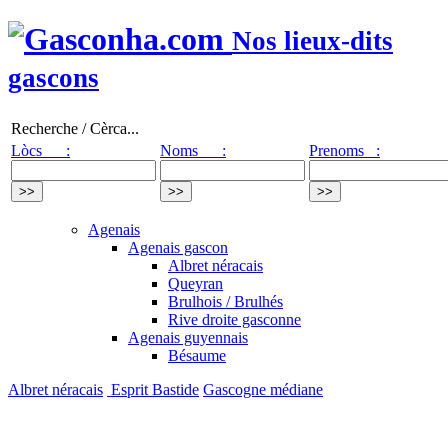
Nos lieux-dits
gascons
Recherche / Cèrca...
Lòcs :
Noms :
Prenoms :
Agenais
Agenais gascon
Albret néracais
Queyran
Brulhois / Brulhés
Rive droite gasconne
Agenais guyennais
Bésaume
Albret néracais
Esprit Bastide
Gascogne médiane