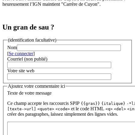
heureusement l’IGN maintient "Carrère de Cuyon".
Un gran de sau ?
(identification facultative)
Nom
[
Se connecter
]
Courriel (non publié)
Votre site web
Ajoutez votre commentaire ici
Texte de votre message
Ce champ accepte les raccourcis SPIP
{{gras}}
{italique}
-*l
et le code HTML
[texte->url]
<quote>
<code>
<q>
<del>
<in
créer des paragraphes, laissez simplement des lignes vides.