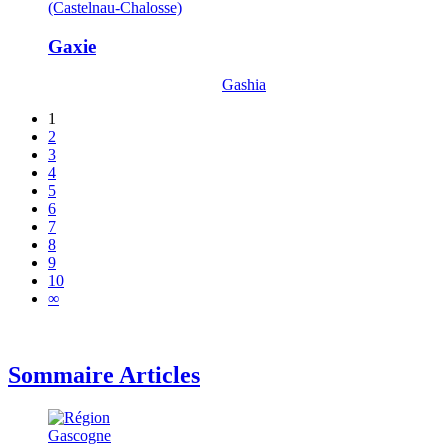
(Castelnau-Chalosse)
Gaxie
Gashia
1
2
3
4
5
6
7
8
9
10
∞
Sommaire Articles