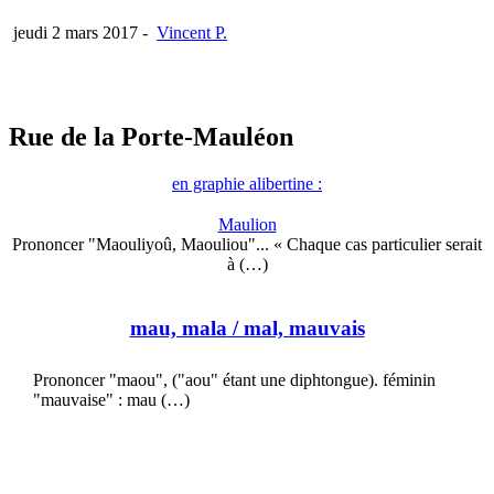
jeudi 2 mars 2017
-
Vincent P.
Rue de la Porte-Mauléon
en graphie alibertine :
Maulion
Prononcer "Maouliyoû, Maouliou"... « Chaque cas particulier serait
à (…)
mau, mala
/ mal, mauvais
Prononcer "maou", ("aou" étant une diphtongue). féminin
"mauvaise" : mau (…)