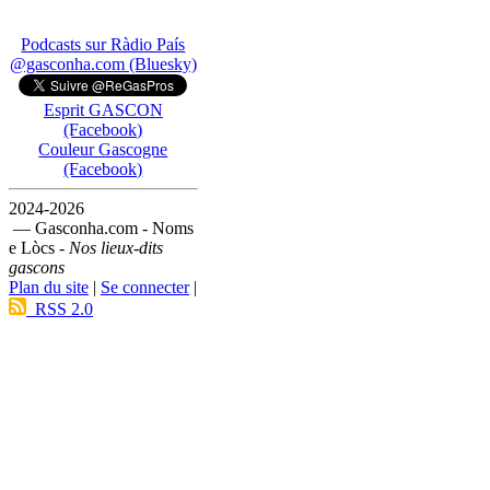
Podcasts sur Ràdio País
@gasconha.com (Bluesky)
Esprit GASCON
(Facebook)
Couleur Gascogne
(Facebook)
2024-2026
— Gasconha.com - Noms
e Lòcs -
Nos lieux-dits
gascons
Plan du site
|
Se connecter
|
RSS 2.0