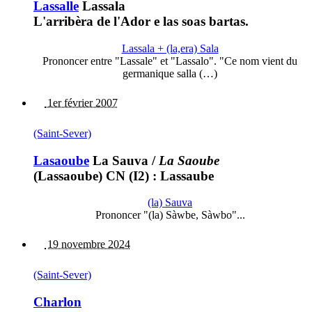
Lassalle
Lassala
L'arribèra de l'Ador e las soas bartas.
Lassala + (la,era) Sala
Prononcer entre "Lassale" et "Lassalo". "Ce nom vient du
germanique salla (…)
1er février 2007
(Saint-Sever)
Lasaoube
La Sauva
/
La Saoube
(Lassaoube) CN (I2) : Lassaube
(la) Sauva
Prononcer "(la) Sàwbe, Sàwbo"...
19 novembre 2024
(Saint-Sever)
Charlon