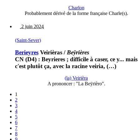
Charlon
Probablement dérivé de la forme française Charle(s).
2 juin 2024
(Saint-Sever)
Berieyres
Veirièras
/
Beÿrières
CN (D4) : Beyrieres ; difficile à caser, ce y... mais
c'est plutôt ça, avec la racine veiria, (…)
(la) Veirièra
A prononcer : "La Beÿrièro".
1
2
3
4
5
6
7
8
9