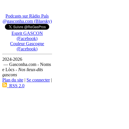
Podcasts sur Ràdio País
@gasconha.com (Bluesky)
Esprit GASCON
(Facebook)
Couleur Gascogne
(Facebook)
2024-2026
— Gasconha.com - Noms
e Lòcs -
Nos lieux-dits
gascons
Plan du site
|
Se connecter
|
RSS 2.0