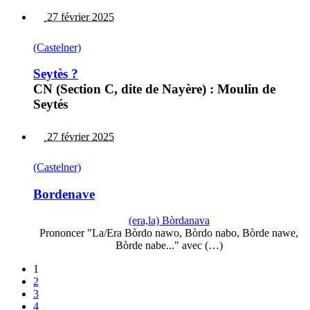
27 février 2025
(Castelner)
Seytès ?
CN (Section C, dite de Nayère) : Moulin de
Seytés
27 février 2025
(Castelner)
Bordenave
(era,la) Bòrdanava
Prononcer "La/Era Bòrdo nawo, Bòrdo nabo, Bòrde nawe,
Bòrde nabe..." avec (…)
1
2
3
4