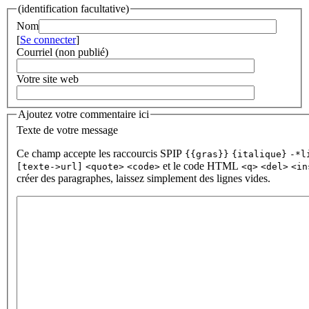
(identification facultative)
Nom
[
Se connecter
]
Courriel (non publié)
Votre site web
Ajoutez votre commentaire ici
Texte de votre message
Ce champ accepte les raccourcis SPIP
{{gras}}
{italique}
-*l
et le code HTML
[texte->url]
<quote>
<code>
<q>
<del>
<in
créer des paragraphes, laissez simplement des lignes vides.