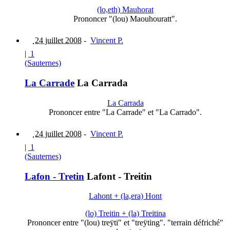
(lo,eth) Mauhorat
Prononcer "(lou) Maouhouratt".
24 juillet 2008
-
Vincent P.
|
1
(Sauternes)
La Carrade
La Carrada
La Carrada
Prononcer entre "La Carrade" et "La Carrado".
24 juillet 2008
-
Vincent P.
|
1
(Sauternes)
Lafon - Tretin
Lafont - Treitin
Lahont + (la,era) Hont
(lo) Treitin + (la) Treitina
Prononcer entre "(lou) treÿti" et "treÿting". "terrain défriché"