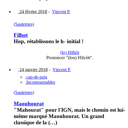
24 février 2018
-
Vincent P.
(Sauternes)
Filhot
Hop, rétablissons le h- initial !
(lo) Hilhòt
Prononcer "(lou) Hilyòtt".
24 janvier 2018
-
Vincent P.
cap-de-paja
Incontournables
(Sauternes)
Maouhourat
"Mahourat" pour l'IGN, mais le chemin est lui-
même marqué Maouhourat. Un grand
classique de la (…)