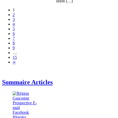
selon (…)
1
2
3
4
5
6
7
8
9
…
15
∞
Sommaire Articles