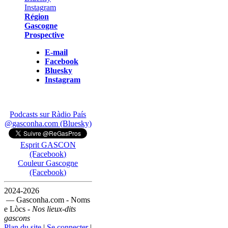
Région
Gascogne
Prospective
E-mail
Facebook
Bluesky
Instagram
Podcasts sur Ràdio País
@gasconha.com (Bluesky)
Esprit GASCON
(Facebook)
Couleur Gascogne
(Facebook)
2024-2026
— Gasconha.com - Noms
e Lòcs -
Nos lieux-dits
gascons
Plan du site
|
Se connecter
|