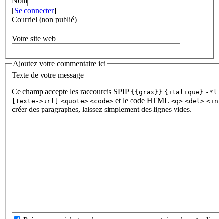
Nom
[
Se connecter
]
Courriel (non publié)
Votre site web
Ajoutez votre commentaire ici
Texte de votre message
Ce champ accepte les raccourcis SPIP
{{gras}}
{italique}
-*l
et le code HTML
[texte->url]
<quote>
<code>
<q>
<del>
<in
créer des paragraphes, laissez simplement des lignes vides.