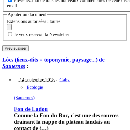
Prévenez-moi de tous les nouveaux commentaires de cette discu
email
Ajouter un document
Extensions autorisées : toutes
Je veux recevoir la Newsletter
Lòcs (lieux-dits = toponymie, paysage...) de
Sauternes
:
14 septembre 2018
-
Gaby
Ecologie
(Sauternes)
Fon de Ladou
Comme la Fon du Buc, c'est une des sources
drainant la nappe du plateau landais au
contact de (…)