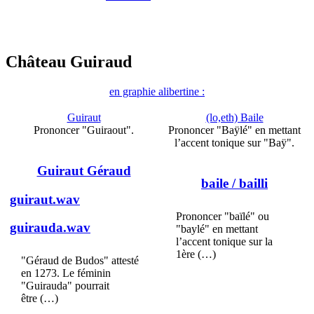
Château Guiraud
en graphie alibertine :
Guiraut
(lo,eth) Baile
Prononcer "Guiraout".
Prononcer "Baÿlé" en mettant
l’accent tonique sur "Baÿ".
Guiraut Géraud
baile
/ bailli
guiraut.wav
Prononcer "baïlé" ou
guirauda.wav
"baylé" en mettant
l’accent tonique sur la
1ère (…)
"Géraud de Budos" attesté
en 1273. Le féminin
"Guirauda" pourrait
être (…)