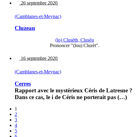
26 septembre 2020
(Camblanes-et-Meynac)
Cluzeau
(lo) Clusèth, Clusèu
Prononcer "(lou) Cluzèt".
16 septembre 2020
(Camblanes-et-Meynac)
Cerres
Rapport avec le mystérieux Céris de Latresne ?
Dans ce cas, le i de Céris ne porterait pas (…)
1
2
3
4
5
6