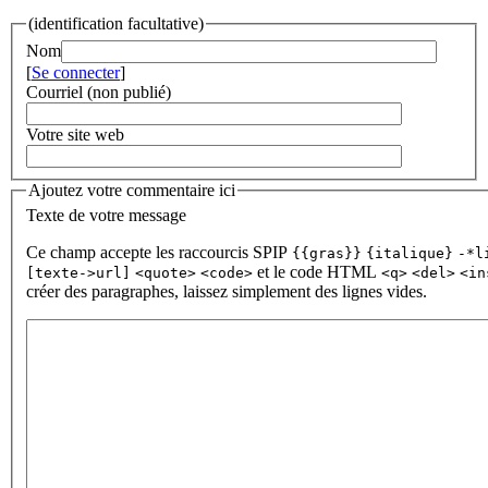
(identification facultative)
Nom
[
Se connecter
]
Courriel (non publié)
Votre site web
Ajoutez votre commentaire ici
Texte de votre message
Ce champ accepte les raccourcis SPIP
{{gras}}
{italique}
-*l
et le code HTML
[texte->url]
<quote>
<code>
<q>
<del>
<in
créer des paragraphes, laissez simplement des lignes vides.