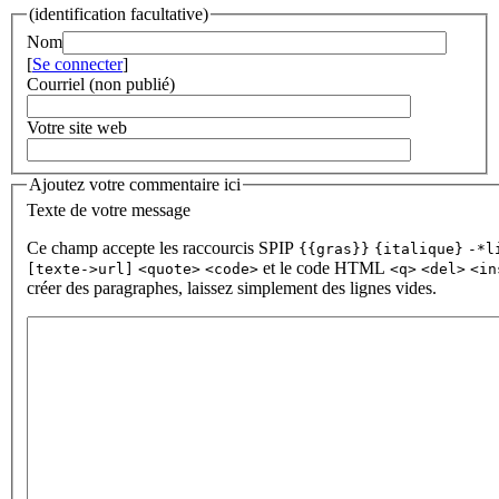
(identification facultative)
Nom
[
Se connecter
]
Courriel (non publié)
Votre site web
Ajoutez votre commentaire ici
Texte de votre message
Ce champ accepte les raccourcis SPIP
{{gras}}
{italique}
-*l
et le code HTML
[texte->url]
<quote>
<code>
<q>
<del>
<in
créer des paragraphes, laissez simplement des lignes vides.