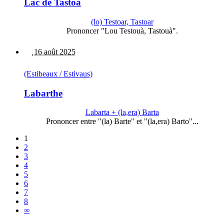
Lac de Tastoa
(lo) Testoar, Tastoar
Prononcer "Lou Testouà, Tastouà".
16 août 2025
(Estibeaux / Estivaus)
Labarthe
Labarta + (la,era) Barta
Prononcer entre "(la) Barte" et "(la,era) Barto"...
1
2
3
4
5
6
7
8
∞