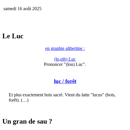
samedi 16 août 2025
Le Luc
en graphie alibertine :
(lo,eth) Luc
Prononcer "(lou) Luc".
luc
/ forêt
Et plus exactement bois sacré. Vient du latin "lucus" (bois,
forêt). (…)
Un gran de sau ?