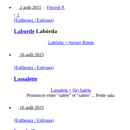
2 août 2011
-
Vincent P.
|
1
(Estibeaux / Estivaus)
Laborde
Labòrda
Labòrda + (la/era) Bòrda
16 août 2025
(Estibeaux / Estivaus)
Lassalette
Lassaleta + (la) Saleta
Prononcer entre "saléte" et "saléto"... Petite sala.
16 août 2025
(Estibeaux / Estivaus)