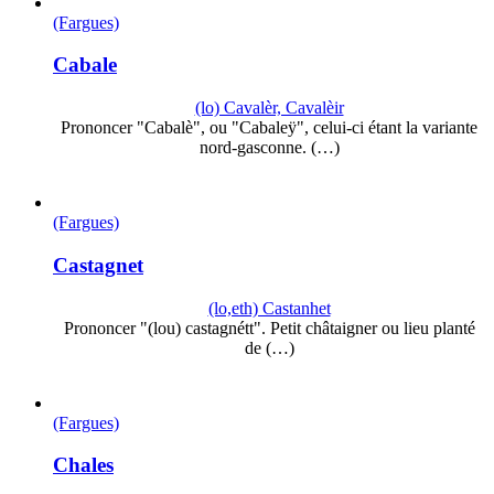
(Fargues)
Cabale
(lo) Cavalèr, Cavalèir
Prononcer "Cabalè", ou "Cabaleÿ", celui-ci étant la variante
nord-gasconne. (…)
(Fargues)
Castagnet
(lo,eth) Castanhet
Prononcer "(lou) castagnétt". Petit châtaigner ou lieu planté
de (…)
(Fargues)
Chales