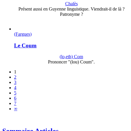
Chalès
Présent aussi en Guyenne linguistique. Viendrait-il de là ?
Patronyme ?
(Fargues)
Le Coum
(lo,eth) Com
Prononcer "(lou) Coum".
1
2
3
4
5
6
7
∞