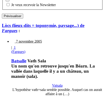
Je veux recevoir la Newsletter
Lòcs (lieux-dits = toponymie, paysage...) de
Fargues
:
7 novembre 2005
|
1
(Fargues)
Batsalle
Vath Sala
Un nom qu'on retrouve jusqu'en Béarn. La
vallée dans laquelle il y a un château, un
manoir (sala).
Vatsala
L’hypothèse vath+sala semble possible. Auquel cas on aurait
affaire à un (…)