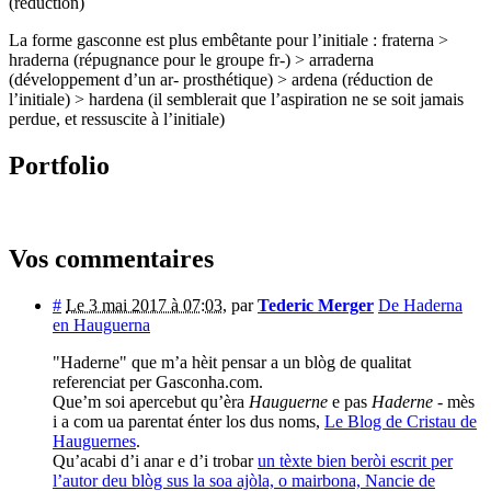
(réduction)
La forme gasconne est plus embêtante pour l’initiale : fraterna >
hraderna (répugnance pour le groupe fr-) > arraderna
(développement d’un ar- prosthétique) > ardena (réduction de
l’initiale) > hardena (il semblerait que l’aspiration ne se soit jamais
perdue, et ressuscite à l’initiale)
Portfolio
Vos commentaires
#
Le 3 mai 2017 à 07:03
,
par
Tederic Merger
De Haderna
en Hauguerna
"Haderne" que m’a hèit pensar a un blòg de qualitat
referenciat per Gasconha.com.
Que’m soi apercebut qu’èra
Hauguerne
e pas
Haderne
- mès
i a com ua parentat énter los dus noms,
Le Blog de Cristau de
Hauguernes
.
Qu’acabi d’i anar e d’i trobar
un tèxte bien beròi escrit per
l’autor deu blòg sus la soa ajòla, o mairbona, Nancie de