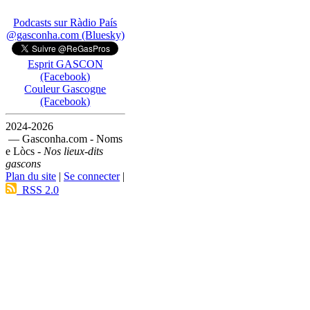
Podcasts sur Ràdio País
@gasconha.com (Bluesky)
Esprit GASCON
(Facebook)
Couleur Gascogne
(Facebook)
2024-2026
— Gasconha.com - Noms
e Lòcs -
Nos lieux-dits
gascons
Plan du site
|
Se connecter
|
RSS 2.0