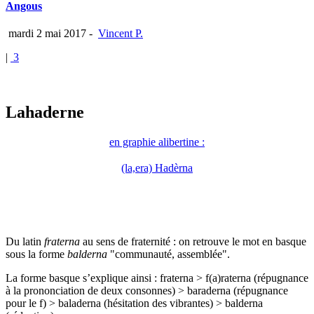
Angous
mardi 2 mai 2017
-
Vincent P.
|
3
Lahaderne
en graphie alibertine :
(la,era) Hadèrna
Du latin
fraterna
au sens de fraternité : on retrouve le mot en basque
sous la forme
balderna
"communauté, assemblée".
La forme basque s’explique ainsi : fraterna > f(a)raterna (répugnance
à la prononciation de deux consonnes) > baraderna (répugnance
pour le f) > baladerna (hésitation des vibrantes) > balderna