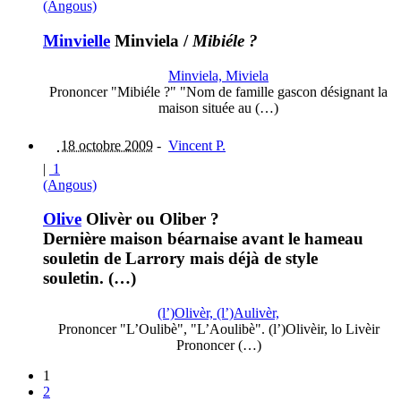
(Angous)
Minvielle
Minviela
/
Mibiéle ?
Minviela, Miviela
Prononcer "Mibiéle ?" "Nom de famille gascon désignant la
maison située au (…)
18 octobre 2009
-
Vincent P.
|
1
(Angous)
Olive
Olivèr ou Oliber ?
Dernière maison béarnaise avant le hameau
souletin de Larrory mais déjà de style
souletin. (…)
(l’)Olivèr, (l’)Aulivèr,
Prononcer "L’Oulibè", "L’Aoulibè". (l’)Olivèir, lo Livèir
Prononcer (…)
1
2