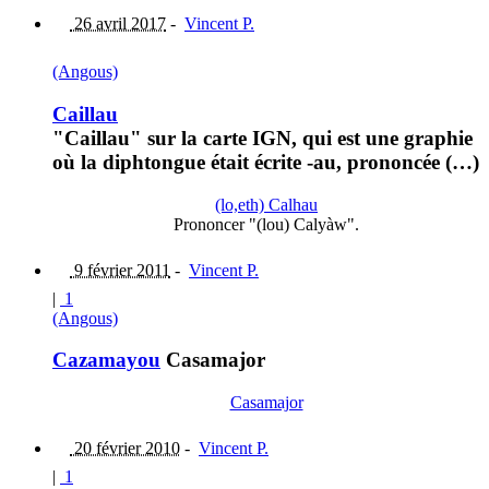
26 avril 2017
-
Vincent P.
(Angous)
Caillau
"Caillau" sur la carte IGN, qui est une graphie
où la diphtongue était écrite -au, prononcée (…)
(lo,eth) Calhau
Prononcer "(lou) Calyàw".
9 février 2011
-
Vincent P.
|
1
(Angous)
Cazamayou
Casamajor
Casamajor
20 février 2010
-
Vincent P.
|
1