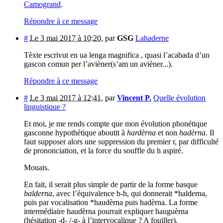
Camogrand
.
Répondre à ce message
#
Le 3 mai 2017 à 10:20
,
par
GSG
Lahaderne
Tèxte escrivut en ua lenga magnifica , quasi l’acabada d’un
gascon comun per l’avièner(s’am un avièner...).
Répondre à ce message
#
Le 3 mai 2017 à 12:41
,
par
Vincent P.
Quelle évolution
linguistique ?
Et moi, je me rends compte que mon évolution phonétique
gasconne hypothétique aboutit à
hardèrna
et non
hadèrna
. Il
faut supposer alors une suppression du premier r, par difficulté
de prononciation, et la force du souffle du h aspiré.
Mouais.
En fait, il serait plus simple de partir de la forme basque
balderna
, avec l’équivalence b-h, qui donnerait *halderna,
puis par vocalisation *haudèrna puis hadèrna. La forme
intermédiaire haudèrna pourrait expliquer hauguèrna
(hésitation -d- /-g- à l’intervocalique ? A fouiller).