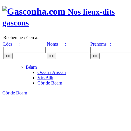
Nos lieux-dits
gascons
Recherche / Cèrca...
Lòcs :
Noms :
Prenoms :
Béarn
Ossau / Aussau
Vic-Bilh
Còr de Bearn
Còr de Bearn