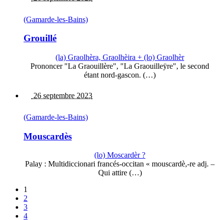
(Gamarde-les-Bains)
Grouillé
(la) Graolhèra, Graolhèira + (lo) Graolhèr
Prononcer "La Graouillère", "La Graouilleÿre", le second
étant nord-gascon. (…)
26 septembre 2023
(Gamarde-les-Bains)
Mouscardès
(lo) Moscardèr ?
Palay : Multidiccionari francés-occitan « mouscardè,-re adj. –
Qui attire (…)
1
2
3
4