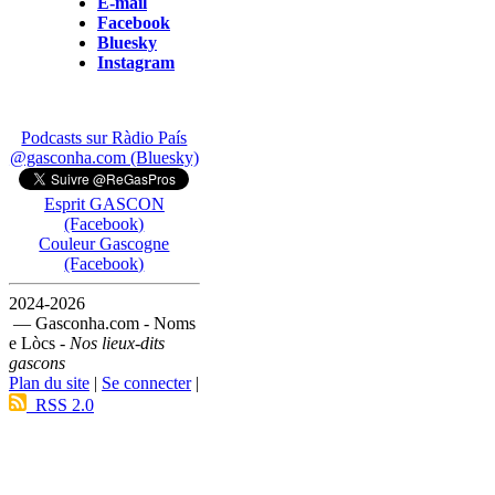
E-mail
Facebook
Bluesky
Instagram
Podcasts sur Ràdio País
@gasconha.com (Bluesky)
Esprit GASCON
(Facebook)
Couleur Gascogne
(Facebook)
2024-2026
— Gasconha.com - Noms
e Lòcs -
Nos lieux-dits
gascons
Plan du site
|
Se connecter
|
RSS 2.0