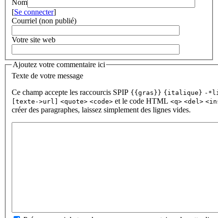
Nom
[
Se connecter
]
Courriel (non publié)
Votre site web
Ajoutez votre commentaire ici
Texte de votre message
Ce champ accepte les raccourcis SPIP
{{gras}}
{italique}
-*l
et le code HTML
[texte->url]
<quote>
<code>
<q>
<del>
<in
créer des paragraphes, laissez simplement des lignes vides.