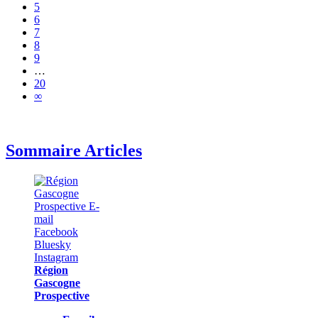
5
6
7
8
9
…
20
∞
Sommaire Articles
Région
Gascogne
Prospective