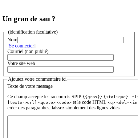
Un gran de sau ?
(identification facultative)
Nom
[
Se connecter
]
Courriel (non publié)
Votre site web
Ajoutez votre commentaire ici
Texte de votre message
Ce champ accepte les raccourcis SPIP
{{gras}}
{italique}
-*l
et le code HTML
[texte->url]
<quote>
<code>
<q>
<del>
<in
créer des paragraphes, laissez simplement des lignes vides.