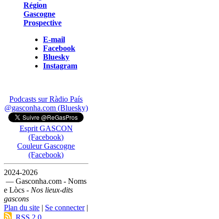
Région
Gascogne
Prospective
E-mail
Facebook
Bluesky
Instagram
Podcasts sur Ràdio País
@gasconha.com (Bluesky)
Esprit GASCON
(Facebook)
Couleur Gascogne
(Facebook)
2024-2026
— Gasconha.com - Noms
e Lòcs -
Nos lieux-dits
gascons
Plan du site
|
Se connecter
|
RSS 2.0