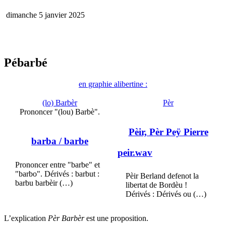
dimanche 5 janvier 2025
Pébarbé
en graphie alibertine :
(lo) Barbèr
Pèr
Prononcer "(lou) Barbè".
Pèir, Pèr Peÿ Pierre
barba
/ barbe
peir.wav
Prononcer entre "barbe" et
"barbo". Dérivés : barbut :
Pèir Berland defenot la
barbu barbèir (…)
libertat de Bordèu !
Dérivés : Dérivés ou (…)
L’explication
Pèr Barbèr
est une proposition.