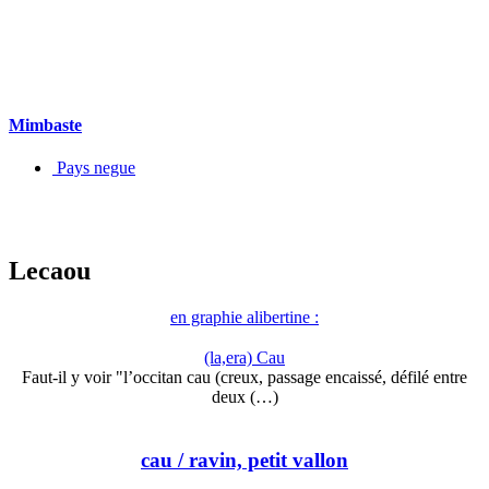
Mimbaste
Pays negue
Lecaou
en graphie alibertine :
(la,era) Cau
Faut-il y voir "l’occitan cau (creux, passage encaissé, défilé entre
deux (…)
cau
/ ravin, petit vallon