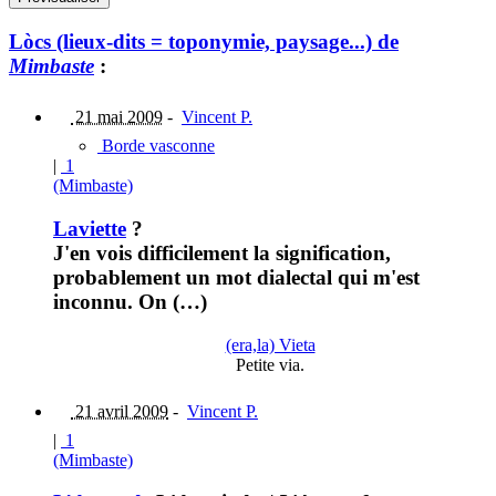
Lòcs (lieux-dits = toponymie, paysage...) de
Mimbaste
:
21 mai 2009
-
Vincent P.
Borde vasconne
|
1
(Mimbaste)
Laviette
?
J'en vois difficilement la signification,
probablement un mot dialectal qui m'est
inconnu. On (…)
(era,la) Vieta
Petite via.
21 avril 2009
-
Vincent P.
|
1
(Mimbaste)