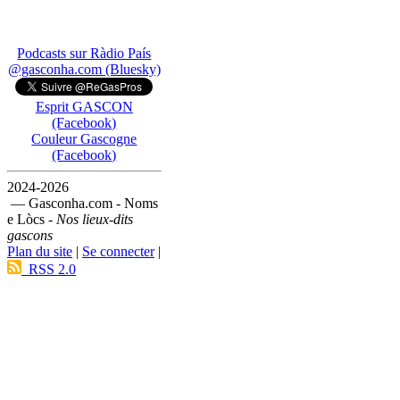
Podcasts sur Ràdio País
@gasconha.com (Bluesky)
Esprit GASCON
(Facebook)
Couleur Gascogne
(Facebook)
2024-2026
— Gasconha.com - Noms
e Lòcs -
Nos lieux-dits
gascons
Plan du site
|
Se connecter
|
RSS 2.0