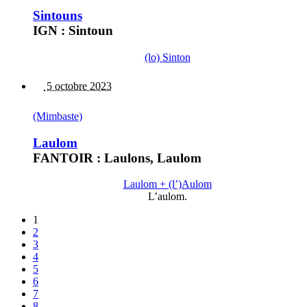
Sintouns
IGN : Sintoun
(lo) Sinton
5 octobre 2023
(Mimbaste)
Laulom
FANTOIR : Laulons, Laulom
Laulom + (l’)Aulom
L’aulom.
1
2
3
4
5
6
7
8