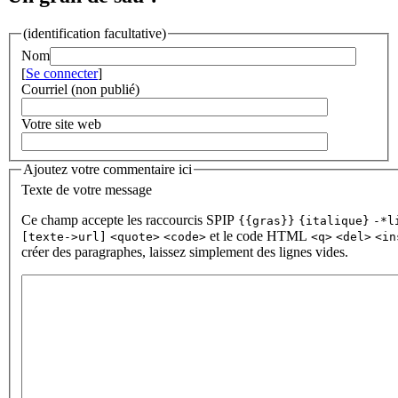
(identification facultative)
Nom
[
Se connecter
]
Courriel (non publié)
Votre site web
Ajoutez votre commentaire ici
Texte de votre message
Ce champ accepte les raccourcis SPIP
{{gras}}
{italique}
-*l
et le code HTML
[texte->url]
<quote>
<code>
<q>
<del>
<in
créer des paragraphes, laissez simplement des lignes vides.