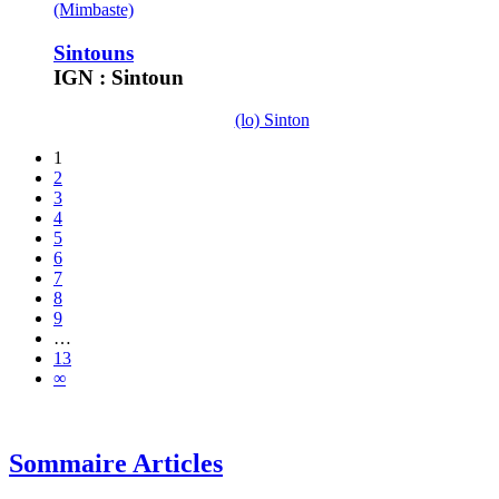
(Mimbaste)
Sintouns
IGN : Sintoun
(lo) Sinton
1
2
3
4
5
6
7
8
9
…
13
∞
Sommaire Articles