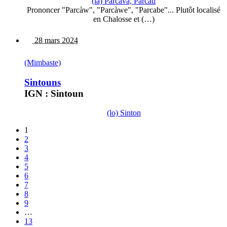
(la) Parcava, Parcau
Prononcer "Parcàw", "Parcàwe", "Parcabe"... Plutôt localisé
en Chalosse et (…)
28 mars 2024
(Mimbaste)
Sintouns
IGN : Sintoun
(lo) Sinton
1
2
3
4
5
6
7
8
9
…
13