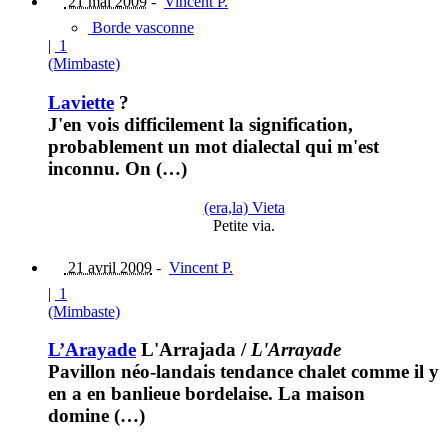
21 mai 2009
-
Vincent P.
Borde vasconne
|
1
(Mimbaste)
Laviette
?
J'en vois difficilement la signification,
probablement un mot dialectal qui m'est
inconnu. On (…)
(era,la) Vieta
Petite via.
21 avril 2009
-
Vincent P.
|
1
(Mimbaste)
L’Arayade
L'Arrajada
/
L'Arrayade
Pavillon néo-landais tendance chalet comme il y
en a en banlieue bordelaise. La maison
domine (…)