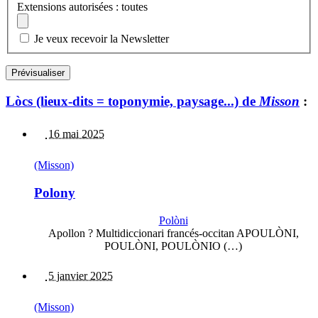
Extensions autorisées : toutes
Je veux recevoir la Newsletter
Lòcs (lieux-dits = toponymie, paysage...) de
Misson
:
16 mai 2025
(Misson)
Polony
Polòni
Apollon ? Multidiccionari francés-occitan APOULÒNI,
POULÒNI, POULÒNIO (…)
5 janvier 2025
(Misson)