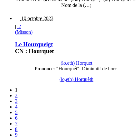
Nom de la (…)
10 octobre 2023
|
2
(Misson)
Le Hourqueigt
CN : Hourquet
(lo,eth) Horquet
Prononcer "Hourquét". Diminutif de horc.
(lo,eth) Horquèth
1
2
3
4
5
6
7
8
9