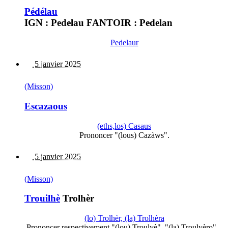
Pédélau
IGN : Pedelau FANTOIR : Pedelan
Pedelaur
5 janvier 2025
(Misson)
Escazaous
(eths,los) Casaus
Prononcer "(lous) Cazàws".
5 janvier 2025
(Misson)
Trouilhè
Trolhèr
(lo) Trolhèr, (la) Trolhèra
Prononcer respectivement "(lou) Troulyè", "(la) Troulyèro"...