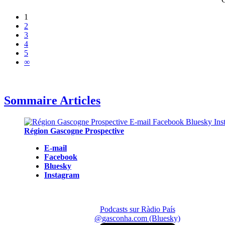
1
2
3
4
5
∞
Sommaire Articles
Région Gascogne Prospective
E-mail
Facebook
Bluesky
Instagram
Podcasts sur Ràdio País
@gasconha.com (Bluesky)