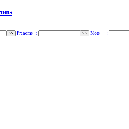
cons
Prenoms :
Mots :