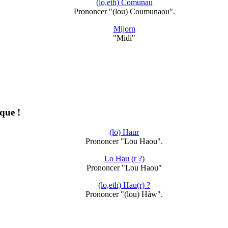
(lo,eth) Comunau
Prononcer "(lou) Coumunaou".
Mijorn
"Midi"
que !
(lo) Haur
Prononcer "Lou Haou".
Lo Hau (r ?)
Prononcer "Lou Haou"
(lo,eth) Hau(r) ?
Prononcer "(lou) Hàw".