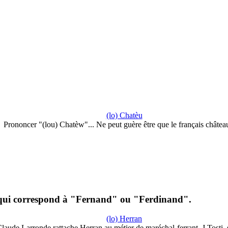
(lo) Chatèu
Prononcer "(lou) Chatèw"... Ne peut guère être que le français châte
qui correspond à "Fernand" ou "Ferdinand".
(lo) Herran
laude Larronde rattache Herran au métier de maréchal-ferrant. J.Tosti,