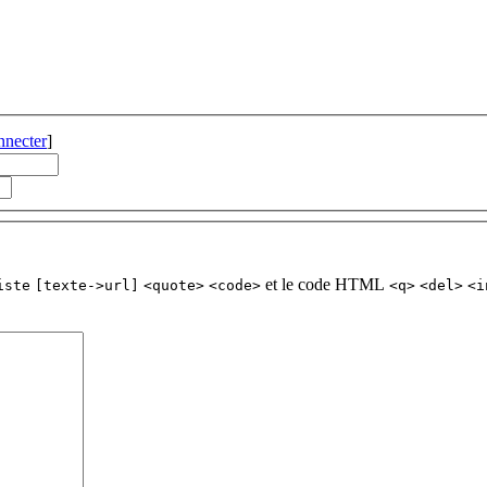
nnecter
]
et le code HTML
iste
[texte->url]
<quote>
<code>
<q>
<del>
<i