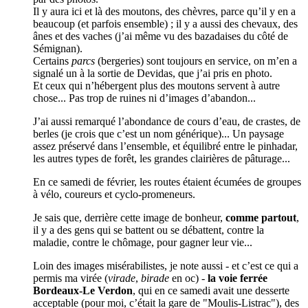
Il y aura ici et là des moutons, des chèvres, parce qu’il y en a
beaucoup (et parfois ensemble) ; il y a aussi des chevaux, des
ânes et des vaches (j’ai même vu des bazadaises du côté de
Sémignan).
Certains
parcs
(bergeries) sont toujours en service, on m’en a
signalé un à la sortie de Devidas, que j’ai pris en photo.
Et ceux qui n’hébergent plus des moutons servent à autre
chose... Pas trop de ruines ni d’images d’abandon...
J’ai aussi remarqué l’abondance de cours d’eau, de crastes, de
berles (je crois que c’est un nom générique)... Un paysage
assez préservé dans l’ensemble, et équilibré entre le pinhadar,
les autres types de forêt, les grandes clairières de pâturage...
En ce samedi de février, les routes étaient écumées de groupes
à vélo, coureurs et cyclo-promeneurs.
Je sais que, derrière cette image de bonheur,
comme partout
,
il y a des gens qui se battent ou se débattent, contre la
maladie, contre le chômage, pour gagner leur vie...
Loin des images misérabilistes, je note aussi - et c’est ce qui a
permis ma virée (
virade
,
birade
en oc) -
la voie ferrée
Bordeaux-Le Verdon
, qui en ce samedi avait une desserte
acceptable (pour moi, c’était la gare de "Moulis-Listrac"), des