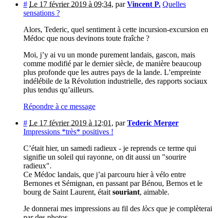
#
Le 17 février 2019 à 09:34
,
par
Vincent P.
Quelles
sensations ?
Alors, Tederic, quel sentiment à cette incursion-excursion en
Médoc que nous devinons toute fraîche ?
Moi, j’y ai vu un monde purement landais, gascon, mais
comme modifié par le dernier siècle, de manière beaucoup
plus profonde que les autres pays de la lande. L’empreinte
indélébile de la Révolution industrielle, des rapports sociaux
plus tendus qu’ailleurs.
Répondre à ce message
#
Le 17 février 2019 à 12:01
,
par
Tederic Merger
Impressions *très* positives !
C’était hier, un samedi radieux - je reprends ce terme qui
signifie un soleil qui rayonne, on dit aussi un "sourire
radieux".
Ce Médoc landais, que j’ai parcouru hier à vélo entre
Bernones et Sémignan, en passant par Bénou, Bernos et le
bourg de Saint Laurent, était
souriant
, aimable.
Je donnerai mes impressions au fil des
lòcs
que je complèterai
par des photos.