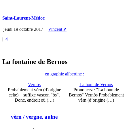
Saint-Laurent-Médoc
jeudi 19 octobre 2017
-
Vincent P.
|
4
La fontaine de Bernos
en graphie alibertine :
Vernòs
La hont de Vernòs
Probablement vèrn (d’origine
Prononcez : "La houn de
celte) + suffixe vascon "òs".
Bernos" Vernòs Probablement
Donc, endroit où (…)
vèrn (d’origine (…)
vèrn
/ vergne, aulne