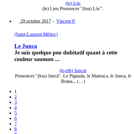
(lo) Lòc
(le) Lieu Prononcer "(lou) Lòc".
29 octobre 2017
-
Vincent P.
(Saint-Laurent-Médoc)
Le Junca
Je suis quelque peu dubitatif quant à cette
couleur saumon ...
(lo,eth) Juncar
Prononcer "(lou) Juncà". Le Pignada, le Matouca, le Junca, le
Brana... (…)
1
2
3
4
5
6
7
8