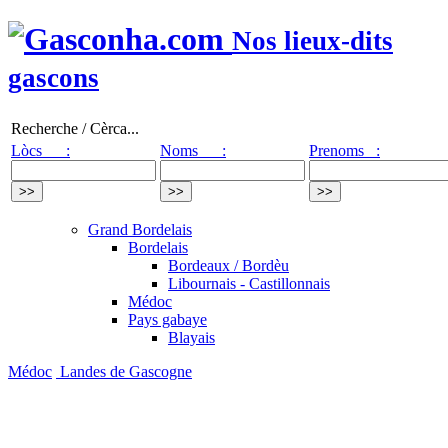
Nos lieux-dits
gascons
Recherche / Cèrca...
Lòcs :
Noms :
Prenoms :
Grand Bordelais
Bordelais
Bordeaux / Bordèu
Libournais - Castillonnais
Médoc
Pays gabaye
Blayais
Médoc
Landes de Gascogne