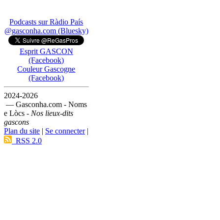
Podcasts sur Ràdio País
@gasconha.com (Bluesky)
Esprit GASCON
(Facebook)
Couleur Gascogne
(Facebook)
2024-2026
— Gasconha.com - Noms
e Lòcs -
Nos lieux-dits
gascons
Plan du site
|
Se connecter
|
RSS 2.0