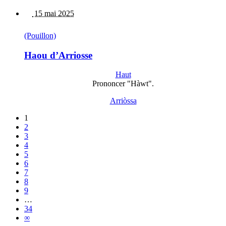
15 mai 2025
(Pouillon)
Haou d’Arriosse
Haut
Prononcer "Hàwt".
Arriòssa
1
2
3
4
5
6
7
8
9
…
34
∞