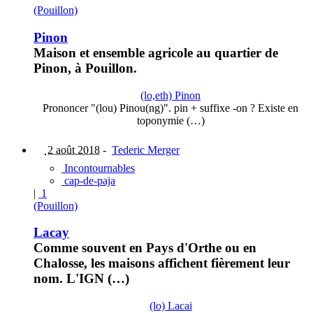
(Pouillon)
Pinon
Maison et ensemble agricole au quartier de
Pinon, à Pouillon.
(lo,eth) Pinon
Prononcer "(lou) Pinou(ng)". pin + suffixe -on ? Existe en
toponymie (…)
2 août 2018
-
Tederic Merger
Incontournables
cap-de-paja
|
1
(Pouillon)
Lacay
Comme souvent en Pays d'Orthe ou en
Chalosse, les maisons affichent fièrement leur
nom. L'IGN (…)
(lo) Lacai