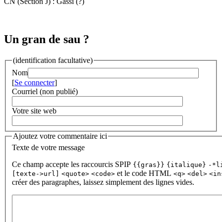
CN (Section J) : Gassi (?)
Un gran de sau ?
(identification facultative)
Nom
[
Se connecter
]
Courriel (non publié)
Votre site web
Ajoutez votre commentaire ici
Texte de votre message
Ce champ accepte les raccourcis SPIP
{{gras}}
{italique}
-*l
et le code HTML
[texte->url]
<quote>
<code>
<q>
<del>
<in
créer des paragraphes, laissez simplement des lignes vides.