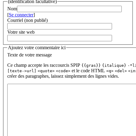
(identification facultative)
Nom
[
Se connecter
]
Courriel (non publié)
Votre site web
Ajoutez votre commentaire ici
Texte de votre message
Ce champ accepte les raccourcis SPIP
{{gras}}
{italique}
-*l
et le code HTML
[texte->url]
<quote>
<code>
<q>
<del>
<in
créer des paragraphes, laissez simplement des lignes vides.