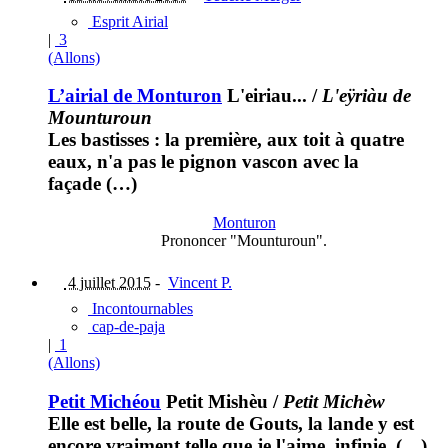
Esprit Airial
|
3
(Allons)
L’airial de Monturon
L'eiriau...
/
L'eÿriàu de
Mounturoun
Les bastisses : la première, aux toit à quatre
eaux, n'a pas le pignon vascon avec la
façade (…)
Monturon
Prononcer "Mounturoun".
4 juillet 2015
-
Vincent P.
Incontournables
cap-de-paja
|
1
(Allons)
Petit Michéou
Petit Mishèu
/
Petit Michèw
Elle est belle, la route de Gouts, la lande y est
encore vraiment telle que je l'aime, infinie. (…)