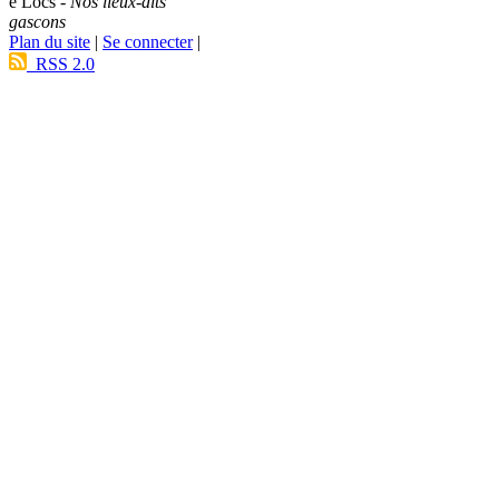
e Lòcs -
Nos lieux-dits
gascons
Plan du site
|
Se connecter
|
RSS 2.0