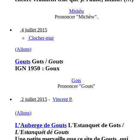
Mishèu
Prononcer "Michèw".
4 juillet 2015
Clocher-mur
(Allons)
Gouts
Gots
/
Gouts
IGN 1950 : Goux
Gots
Prononcer "Gouts"
2 juillet 2015
-
Vincent P.
(Allons)
L’Auberge de Gouts
L'Estanquet de Gots
/
L'Estanquét dé Gouts
Une petite merveille que ce site de Gouts, qui