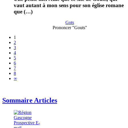
vaut autant à mon sens pour son église romane
que (…)
Gots
Prononcer "Gouts"
1
2
3
4
5
6
7
8
∞
Sommaire Articles