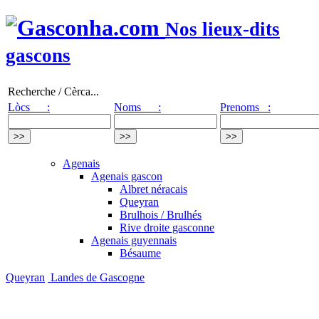
Nos lieux-dits
gascons
Recherche / Cèrca...
Lòcs :
Noms :
Prenoms :
Agenais
Agenais gascon
Albret néracais
Queyran
Brulhois / Brulhés
Rive droite gasconne
Agenais guyennais
Bésaume
Queyran
Landes de Gascogne