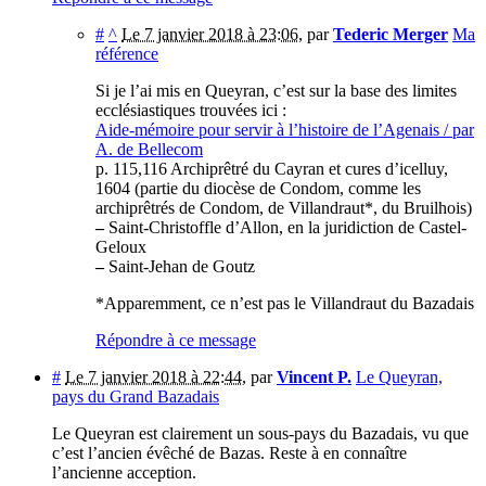
#
^
Le 7 janvier 2018 à 23:06
,
par
Tederic Merger
Ma
référence
Si je l’ai mis en Queyran, c’est sur la base des limites
ecclésiastiques trouvées ici :
Aide-mémoire pour servir à l’histoire de l’Agenais / par
A. de Bellecom
p. 115,116 Archiprêtré du Cayran et cures d’icelluy,
1604 (partie du diocèse de Condom, comme les
archiprêtrés de Condom, de Villandraut*, du Bruilhois)
–
Saint-Christoffle d’Allon, en la juridiction de Castel-
Geloux
–
Saint-Jehan de Goutz
*Apparemment, ce n’est pas le Villandraut du Bazadais
Répondre à ce message
#
Le 7 janvier 2018 à 22:44
,
par
Vincent P.
Le Queyran,
pays du Grand Bazadais
Le Queyran est clairement un sous-pays du Bazadais, vu que
c’est l’ancien évêché de Bazas. Reste à en connaître
l’ancienne acception.