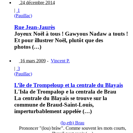
24 décembre 2014
|
1
(Pauillac)
Rue Jean-Jaurès
Joyeux Noël à tous ! Gawyous Nadaw a touts !
Et pour illustrer Noël, plutôt que des
photos (…)
16 mars 2009
-
Vincent P.
|
3
(Pauillac)
L’île de Trompeloup et la centrale du Blayais
L'Isla de Trompalop e la centrala de Brau
La centrale du Blayais se trouve sur la
commune de Braud-Saint-Louis,
imperturbablement appelée (…)
(lo,eth) Brau
Prononcer "(lou) bràw". Comme souvent les mots courts,