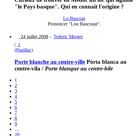
"le Pays basque". Qui en connait l'origine ?
Lo Bascoat
Prononcer "Lou Bascouat".
24 juillet 2008
-
Tederic Merger
|
1
(Pauillac)
Porte blanche au centre-ville
Pòrta blanca au
centre-vila
/
Porte blanque au centre-bile
1
2
3
4
5
6
7
8
9
…
20