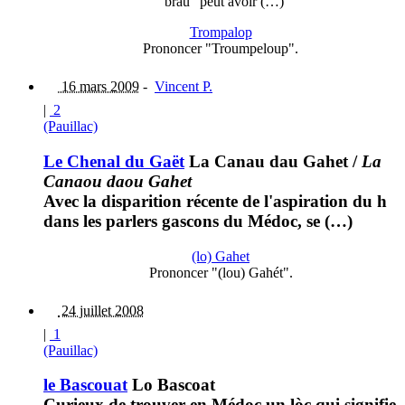
"brau" peut avoir (…)
Trompalop
Prononcer "Troumpeloup".
16 mars 2009
-
Vincent P.
|
2
(Pauillac)
Le Chenal du Gaët
La Canau dau Gahet
/
La
Canaou daou Gahet
Avec la disparition récente de l'aspiration du h
dans les parlers gascons du Médoc, se (…)
(lo) Gahet
Prononcer "(lou) Gahét".
24 juillet 2008
|
1
(Pauillac)
le Bascouat
Lo Bascoat
Curieux de trouver en Médoc un lòc qui signifie