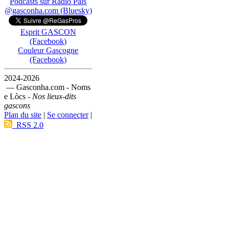
Podcasts sur Ràdio País
@gasconha.com (Bluesky)
Esprit GASCON
(Facebook)
Couleur Gascogne
(Facebook)
2024-2026
— Gasconha.com - Noms
e Lòcs -
Nos lieux-dits
gascons
Plan du site
|
Se connecter
|
RSS 2.0