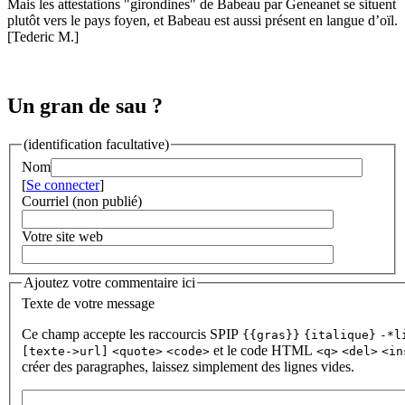
Mais les attestations "girondines" de Babeau par Geneanet se situent
plutôt vers le pays foyen, et Babeau est aussi présent en langue d’oïl.
[Tederic M.]
Un gran de sau ?
(identification facultative)
Nom
[
Se connecter
]
Courriel (non publié)
Votre site web
Ajoutez votre commentaire ici
Texte de votre message
Ce champ accepte les raccourcis SPIP
{{gras}}
{italique}
-*l
et le code HTML
[texte->url]
<quote>
<code>
<q>
<del>
<in
créer des paragraphes, laissez simplement des lignes vides.