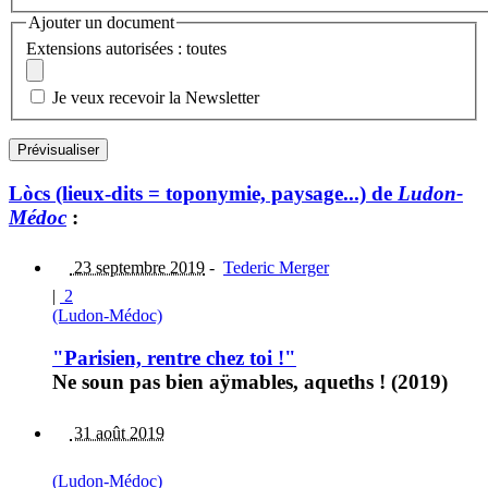
Ajouter un document
Extensions autorisées : toutes
Je veux recevoir la Newsletter
Lòcs (lieux-dits = toponymie, paysage...) de
Ludon-
Médoc
:
23 septembre 2019
-
Tederic Merger
|
2
(Ludon-Médoc)
"Parisien, rentre chez toi !"
Ne soun pas bien aÿmables, aqueths ! (2019)
31 août 2019
(Ludon-Médoc)