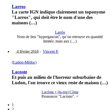
Larros
La carte IGN indique clairement un toponyme
"Larros", qui doit être le nom d'une des
maisons (…)
Larròs
Nom de lieu "hypergascon", qu’on retrouve en quantité
limitée, mais aux (…)
4 février 2018
-
Vincent P.
(Ludon-Médoc)
Lacoste
Et puis au milieu de l'horreur suburbaine de
Ludon, l'on trouve ce vieux reste de maison (…)
Lacòsta + (la,era) Còsta
Prononcer "Lacòsto". <
1
2