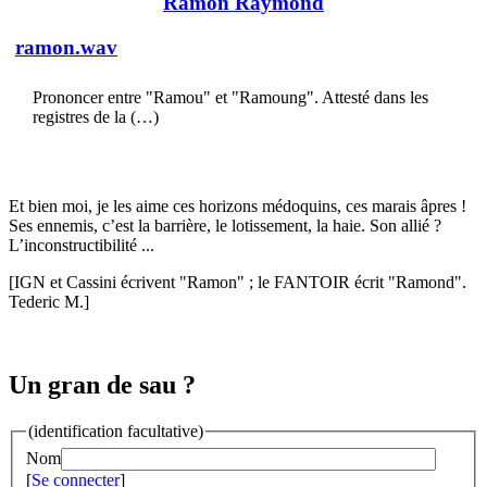
Ramon Raymond
ramon.wav
Prononcer entre "Ramou" et "Ramoung". Attesté dans les
registres de la (…)
Et bien moi, je les aime ces horizons médoquins, ces marais âpres !
Ses ennemis, c’est la barrière, le lotissement, la haie. Son allié ?
L’inconstructibilité ...
[IGN et Cassini écrivent "Ramon" ; le FANTOIR écrit "Ramond".
Tederic M.]
Un gran de sau ?
(identification facultative)
Nom
[
Se connecter
]