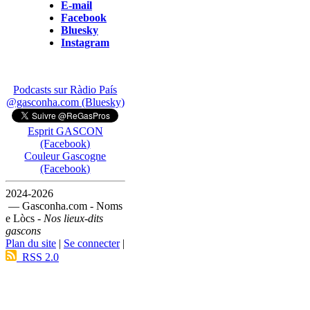
E-mail
Facebook
Bluesky
Instagram
Podcasts sur Ràdio País
@gasconha.com (Bluesky)
Esprit GASCON
(Facebook)
Couleur Gascogne
(Facebook)
2024-2026
— Gasconha.com - Noms
e Lòcs -
Nos lieux-dits
gascons
Plan du site
|
Se connecter
|
RSS 2.0