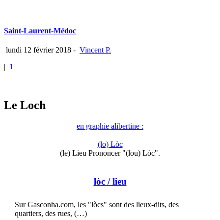
Saint-Laurent-Médoc
lundi 12 février 2018
-
Vincent P.
|
1
Le Loch
en graphie alibertine :
(lo) Lòc
(le) Lieu Prononcer "(lou) Lòc".
lòc
/ lieu
Sur Gasconha.com, les "lòcs" sont des lieux-dits, des
quartiers, des rues, (…)