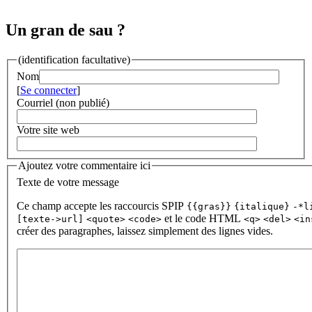
Un gran de sau ?
(identification facultative)
Nom
[
Se connecter
]
Courriel (non publié)
Votre site web
Ajoutez votre commentaire ici
Texte de votre message
Ce champ accepte les raccourcis SPIP
{{gras}}
{italique}
-*l
et le code HTML
[texte->url]
<quote>
<code>
<q>
<del>
<in
créer des paragraphes, laissez simplement des lignes vides.