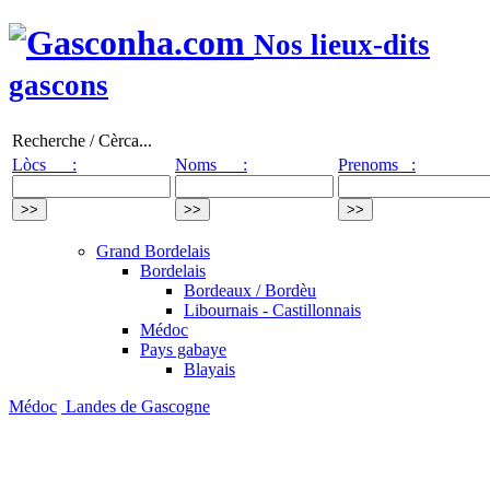
Nos lieux-dits
gascons
Recherche / Cèrca...
Lòcs :
Noms :
Prenoms :
Grand Bordelais
Bordelais
Bordeaux / Bordèu
Libournais - Castillonnais
Médoc
Pays gabaye
Blayais
Médoc
Landes de Gascogne