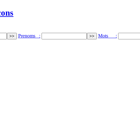
cons
Prenoms :
Mots :