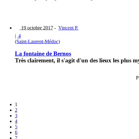
19 octobre 2017
-
Vincent P.
|
4
(Saint-Laurent-Médoc)
La fontaine de Bernos
Très clairement, il s'agit d'un des lieux les plus
P
1
2
3
4
5
6
7