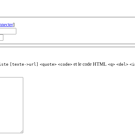
nnecter
]
et le code HTML
iste
[texte->url]
<quote>
<code>
<q>
<del>
<i