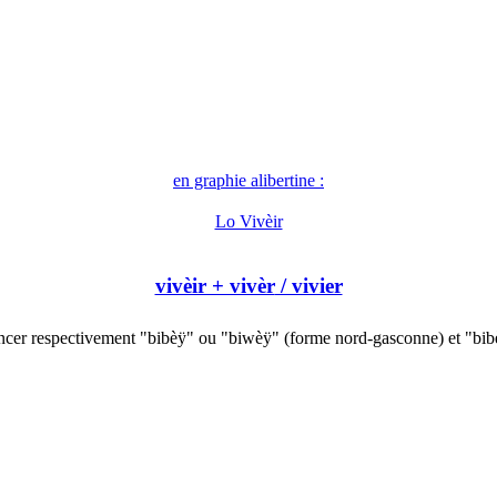
en graphie alibertine :
Lo Vivèir
vivèir + vivèr
/ vivier
cer respectivement "bibèÿ" ou "biwèÿ" (forme nord-gasconne) et "bi