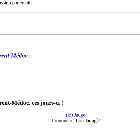
ssion par email
rent-Médoc
:
ent-Médoc, ces jours-ci !
(lo) Jaugar
Prononcer "Lou Jaougà"