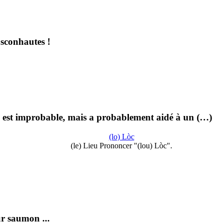
asconhautes !
, est improbable, mais a probablement aidé à un (…)
(lo) Lòc
(le) Lieu Prononcer "(lou) Lòc".
ur saumon ...