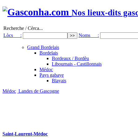
Nos lieux-dits gas
Recherche / Cèrca...
Lòcs :
Noms :
Grand Bordelais
Bordelais
Bordeaux / Bordèu
Libournais - Castillonnais
Médoc
Pays gabaye
Blayais
Médoc
Landes de Gascogne
Saint-Laurent-Médoc