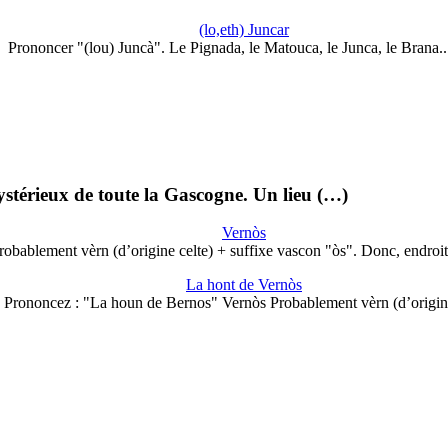
(lo,eth) Juncar
Prononcer "(lou) Juncà". Le Pignada, le Matouca, le Junca, le Brana.
 mystérieux de toute la Gascogne. Un lieu (…)
Vernòs
robablement vèrn (d’origine celte) + suffixe vascon "òs". Donc, endroi
La hont de Vernòs
Prononcez : "La houn de Bernos" Vernòs Probablement vèrn (d’origi