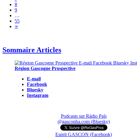
8
9
…
55
∞
Sommaire Articles
Région Gascogne Prospective
E-mail
Facebook
Bluesky
Instagram
Podcasts sur Ràdio País
@gasconha.com (Bluesky)
Esprit GASCON (Facebook)