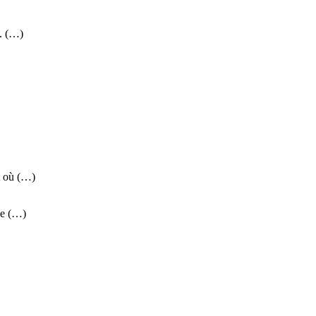
.. (…)
t où (…)
ne (…)