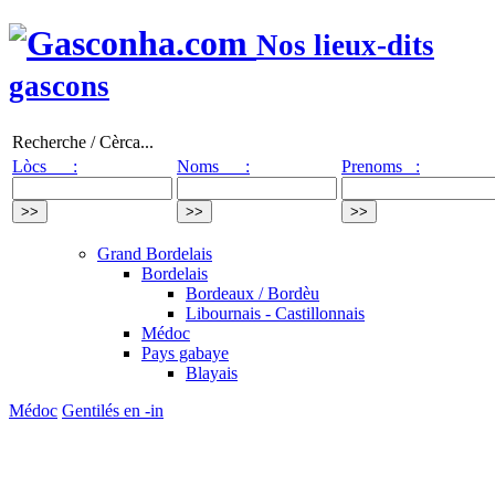
Nos lieux-dits
gascons
Recherche / Cèrca...
Lòcs :
Noms :
Prenoms :
Grand Bordelais
Bordelais
Bordeaux / Bordèu
Libournais - Castillonnais
Médoc
Pays gabaye
Blayais
Médoc
Gentilés en -in