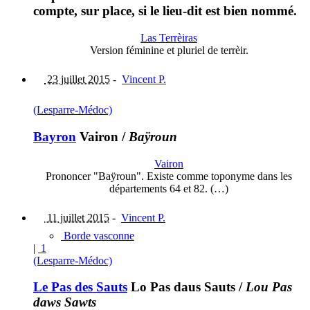
compte, sur place, si le lieu-dit est bien nommé.
Las Terrèiras
Version féminine et pluriel de terrèir.
23 juillet 2015
-
Vincent P.
(Lesparre-Médoc)
Bayron
Vairon
/
Baÿroun
Vairon
Prononcer "Baÿroun". Existe comme toponyme dans les
départements 64 et 82. (…)
11 juillet 2015
-
Vincent P.
Borde vasconne
|
1
(Lesparre-Médoc)
Le Pas des Sauts
Lo Pas daus Sauts
/
Lou Pas
daws Sawts