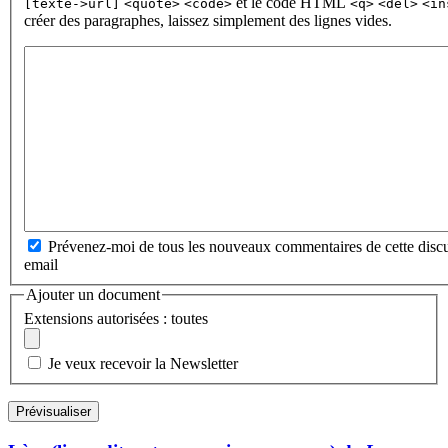
et le code HTML
[texte->url]
<quote>
<code>
<q>
<del>
<in
créer des paragraphes, laissez simplement des lignes vides.
Prévenez-moi de tous les nouveaux commentaires de cette discu
email
Ajouter un document
Extensions autorisées : toutes
Je veux recevoir la Newsletter