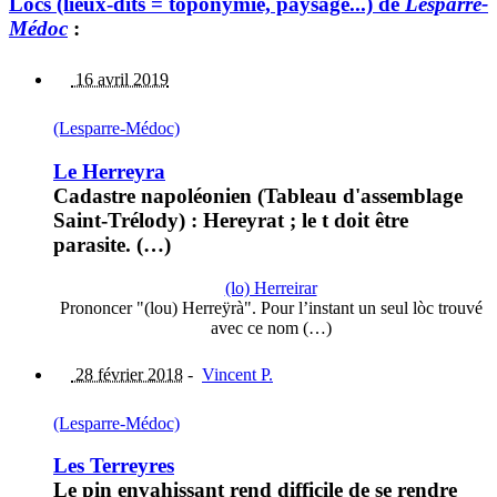
Lòcs (lieux-dits = toponymie, paysage...) de
Lesparre-
Médoc
:
16 avril 2019
(Lesparre-Médoc)
Le Herreyra
Cadastre napoléonien (Tableau d'assemblage
Saint-Trélody) : Hereyrat ; le t doit être
parasite. (…)
(lo) Herreirar
Prononcer "(lou) Herreÿrà". Pour l’instant un seul lòc trouvé
avec ce nom (…)
28 février 2018
-
Vincent P.
(Lesparre-Médoc)
Les Terreyres
Le pin envahissant rend difficile de se rendre