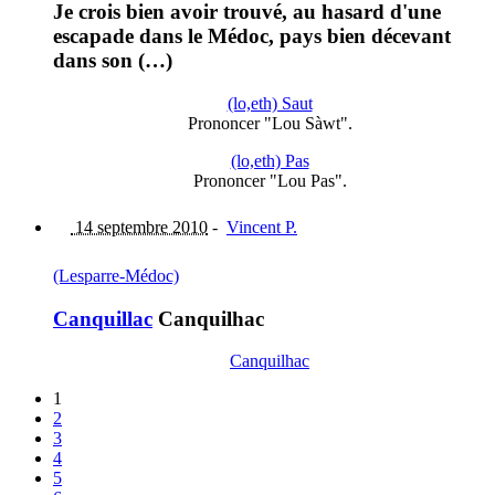
Je crois bien avoir trouvé, au hasard d'une
escapade dans le Médoc, pays bien décevant
dans son (…)
(lo,eth) Saut
Prononcer "Lou Sàwt".
(lo,eth) Pas
Prononcer "Lou Pas".
14 septembre 2010
-
Vincent P.
(Lesparre-Médoc)
Canquillac
Canquilhac
Canquilhac
1
2
3
4
5