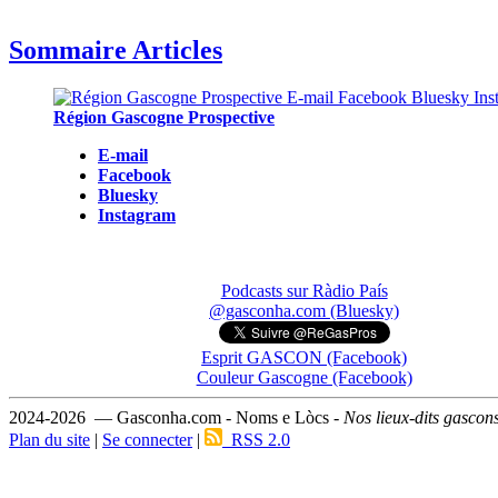
Sommaire Articles
Région Gascogne Prospective
E-mail
Facebook
Bluesky
Instagram
Podcasts sur Ràdio País
@gasconha.com (Bluesky)
Esprit GASCON (Facebook)
Couleur Gascogne (Facebook)
2024-2026 — Gasconha.com - Noms e Lòcs -
Nos lieux-dits gascon
Plan du site
|
Se connecter
|
RSS 2.0