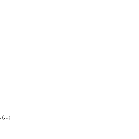
.. (…)