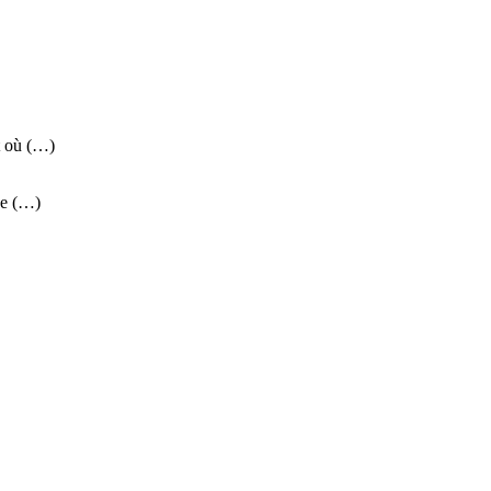
t où (…)
ne (…)