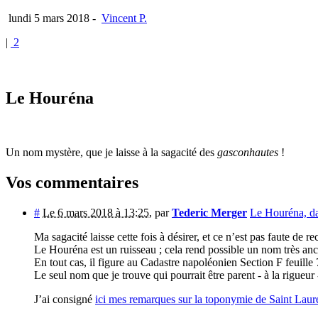
lundi 5 mars 2018
-
Vincent P.
|
2
Le Houréna
Un nom mystère, que je laisse à la sagacité des
gasconhautes
!
Vos commentaires
#
Le 6 mars 2018 à 13:25
,
par
Tederic Merger
Le Houréna, da
Ma sagacité laisse cette fois à désirer, et ce n’est pas faute de 
Le Houréna est un ruisseau ; cela rend possible un nom très anc
En tout cas, il figure au Cadastre napoléonien Section F feuille
Le seul nom que je trouve qui pourrait être parent - à la rigueur
J’ai consigné
ici mes remarques sur la toponymie de Saint Lau