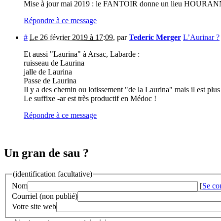
Mise à jour mai 2019 : le FANTOIR donne un lieu HOURANN
Répondre à ce message
#
Le 26 février 2019 à 17:09
,
par
Tederic Merger
L’Aurinar ?
Et aussi "Laurina" à Arsac, Labarde :
ruisseau de Laurina
jalle de Laurina
Passe de Laurina
Il y a des chemin ou lotissement "de la Laurina" mais il est pl
Le suffixe -ar est très productif en Médoc !
Répondre à ce message
Un gran de sau ?
(identification facultative)
Nom
[
Se co
Courriel (non publié)
Votre site web