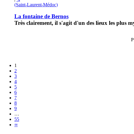
(Saint-Laurent-Médoc)
La fontaine de Bernos
Très clairement, il s'agit d'un des lieux les plus
P
1
2
3
4
5
6
7
8
9
…
55
∞