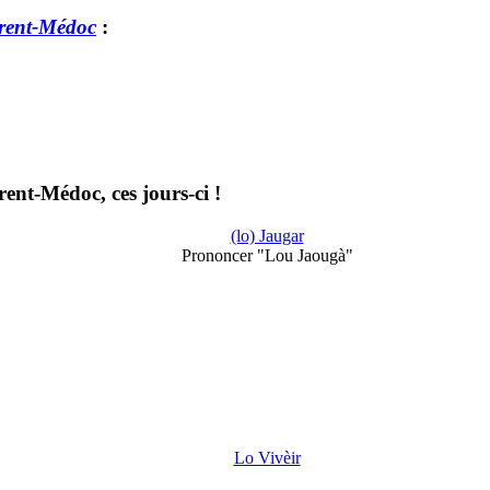
rent-Médoc
:
ent-Médoc, ces jours-ci !
(lo) Jaugar
Prononcer "Lou Jaougà"
Lo Vivèir