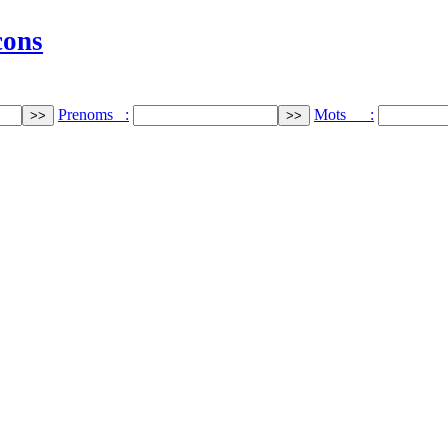
cons
Prenoms :
Mots :