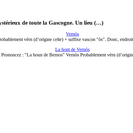
 mystérieux de toute la Gascogne. Un lieu (…)
Vernòs
robablement vèrn (d’origine celte) + suffixe vascon "òs". Donc, endroi
La hont de Vernòs
Prononcez : "La houn de Bernos" Vernòs Probablement vèrn (d’origi