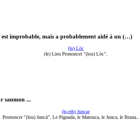
, est improbable, mais a probablement aidé à un (…)
(lo) Lòc
(le) Lieu Prononcer "(lou) Lòc".
ur saumon ...
(lo,eth) Juncar
Prononcer "(lou) Juncà". Le Pignada, le Matouca, le Junca, le Brana.