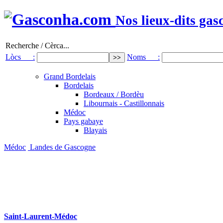
Nos lieux-dits gas
Recherche / Cèrca...
Lòcs :
Noms :
Grand Bordelais
Bordelais
Bordeaux / Bordèu
Libournais - Castillonnais
Médoc
Pays gabaye
Blayais
Médoc
Landes de Gascogne
Saint-Laurent-Médoc