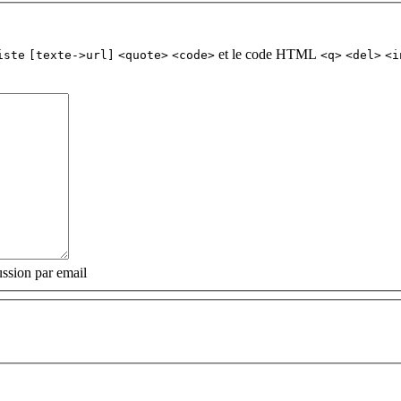
et le code HTML
iste
[texte->url]
<quote>
<code>
<q>
<del>
<i
ssion par email