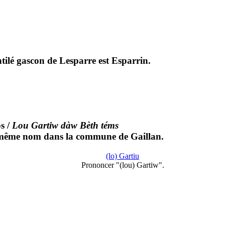
tilé gascon de Lesparre est Esparrin.
s
/
Lou Gartiw dàw Bèth téms
de même nom dans la commune de Gaillan.
(lo) Gartiu
Prononcer "(lou) Gartiw".