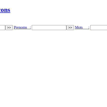
cons
Prenoms :
Mots :