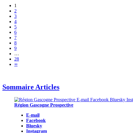
1
2
3
4
5
6
7
8
9
…
28
∞
Sommaire Articles
Région Gascogne Prospective
E-mail
Facebook
Bluesky
Instagram