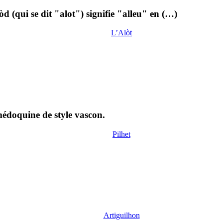
òd (qui se dit "alot") signifie "alleu" en (…)
L’Alòt
 médoquine de style vascon.
Pilhet
Artiguilhon