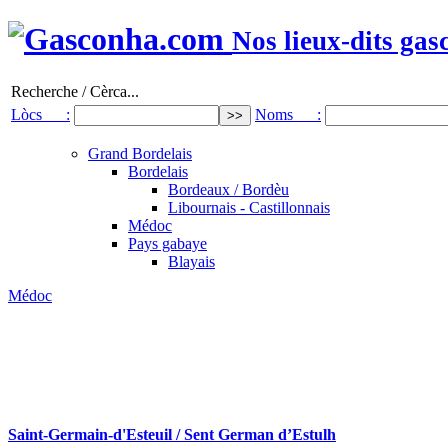
Nos lieux-dits gas
Recherche / Cèrca...
Lòcs :
Noms :
Grand Bordelais
Bordelais
Bordeaux / Bordèu
Libournais - Castillonnais
Médoc
Pays gabaye
Blayais
Médoc
Saint-Germain-d'Esteuil / Sent German d’Estulh