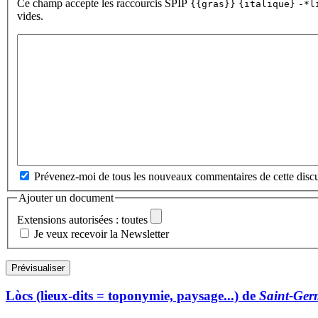
Ce champ accepte les raccourcis SPIP
{{gras}}
{italique}
-*l
vides.
Prévenez-moi de tous les nouveaux commentaires de cette discu
Ajouter un document
Extensions autorisées : toutes
Je veux recevoir la Newsletter
Lòcs (lieux-dits = toponymie, paysage...) de
Saint-Ger