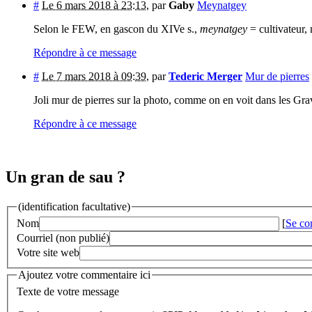
#
Le 6 mars 2018 à 23:13
,
par
Gaby
Meynatgey
Selon le FEW, en gascon du XIVe s.,
meynatgey
= cultivateur,
Répondre à ce message
#
Le 7 mars 2018 à 09:39
,
par
Tederic Merger
Mur de pierres
Joli mur de pierres sur la photo, comme on en voit dans les Gra
Répondre à ce message
Un gran de sau ?
(identification facultative)
Nom
[
Se co
Courriel (non publié)
Votre site web
Ajoutez votre commentaire ici
Texte de votre message