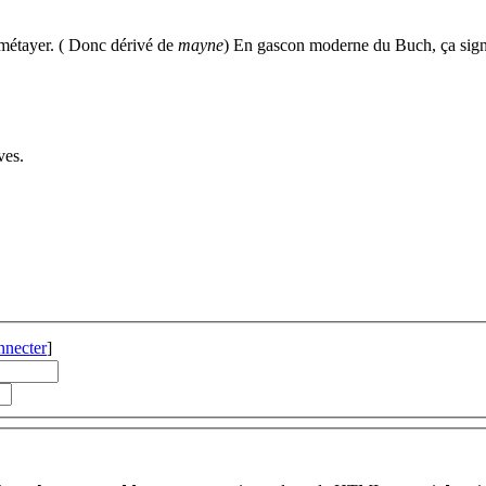
 métayer. ( Donc dérivé de
mayne
) En gascon moderne du Buch, ça sign
ves.
nnecter
]