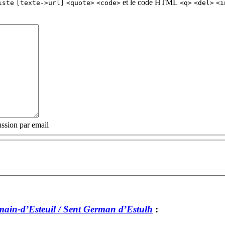
et le code HTML
iste
[texte->url]
<quote>
<code>
<q>
<del>
<i
ssion par email
main-d’Esteuil / Sent German d’Estulh
: