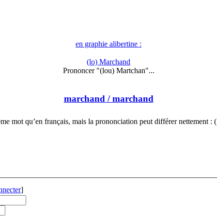
en graphie alibertine :
(lo) Marchand
Prononcer "(lou) Martchan"...
marchand
/ marchand
e mot qu’en français, mais la prononciation peut différer nettement :
nnecter
]