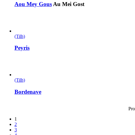
Aou Mey Gous
Au Mei Gost
(Tilh)
Peyris
(Tilh)
Bordenave
Pro
1
2
3