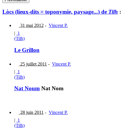
Lòcs (lieux-dits = toponymie, paysage...) de
Tilh
:
31 mai 2012
-
Vincent P.
|
1
(Tilh)
Le Grillon
25 juillet 2011
-
Vincent P.
|
1
(Tilh)
Nat Noum
Nat Nom
28 juin 2011
-
Vincent P.
|
1
(Tilh)