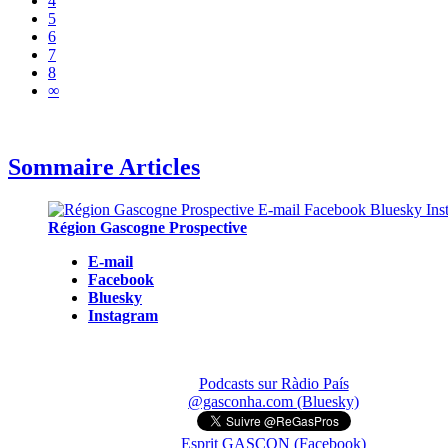
4
5
6
7
8
∞
Sommaire Articles
Région Gascogne Prospective
E-mail
Facebook
Bluesky
Instagram
Podcasts sur Ràdio País
@gasconha.com (Bluesky)
Esprit GASCON (Facebook)