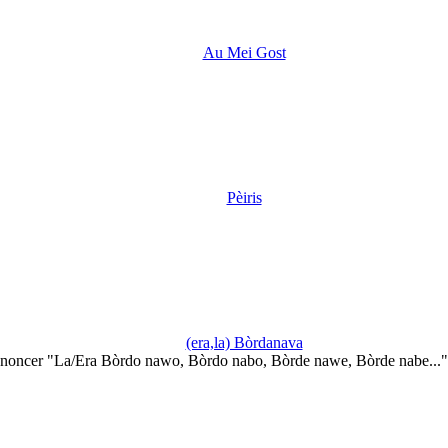
Au Mei Gost
Pèiris
(era,la) Bòrdanava
noncer "La/Era Bòrdo nawo, Bòrdo nabo, Bòrde nawe, Bòrde nabe...