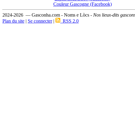
Couleur Gascogne (Facebook)
2024-2026 — Gasconha.com - Noms e Lòcs -
Nos lieux-dits gascon
Plan du site
|
Se connecter
|
RSS 2.0