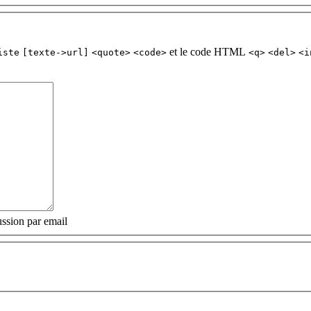
et le code HTML
iste
[texte->url]
<quote>
<code>
<q>
<del>
<i
ssion par email