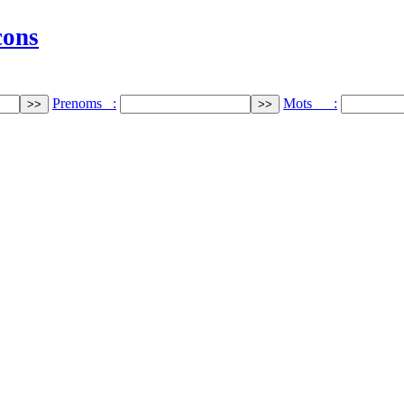
cons
Prenoms :
Mots :