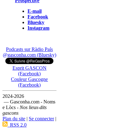
Prospective
E-mail
Facebook
Bluesky
Instagram
Podcasts sur Ràdio País
@gasconha.com (Bluesky)
Esprit GASCON
(Facebook)
Couleur Gascogne
(Facebook)
2024-2026
— Gasconha.com - Noms
e Lòcs -
Nos lieux-dits
gascons
Plan du site
|
Se connecter
|
RSS 2.0