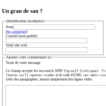
Un gran de sau ?
(identification facultative)
Nom
[
Se connecter
]
Courriel (non publié)
Votre site web
Ajoutez votre commentaire ici
Texte de votre message
Ce champ accepte les raccourcis SPIP
{{gras}}
{italique}
-*l
et le code HTML
[texte->url]
<quote>
<code>
<q>
<del>
<in
créer des paragraphes, laissez simplement des lignes vides.