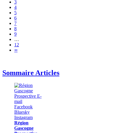
3
4
5
6
7
8
9
…
12
∞
Sommaire Articles
Région
Gascogne