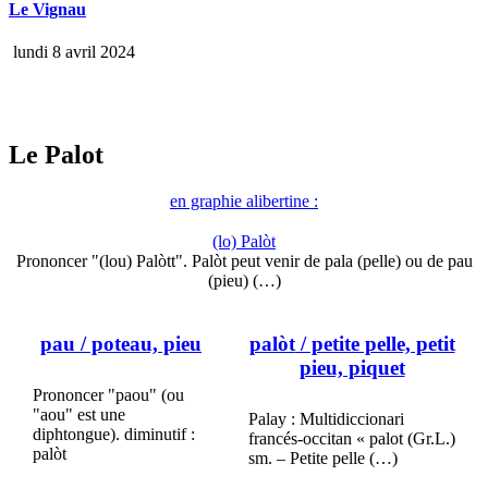
Le Vignau
lundi 8 avril 2024
Le Palot
en graphie alibertine :
(lo) Palòt
Prononcer "(lou) Palòtt". Palòt peut venir de pala (pelle) ou de pau
(pieu) (…)
pau
/ poteau, pieu
palòt
/ petite pelle, petit
pieu, piquet
Prononcer "paou" (ou
"aou" est une
Palay : Multidiccionari
diphtongue). diminutif :
francés-occitan « palot (Gr.L.)
palòt
sm. – Petite pelle (…)