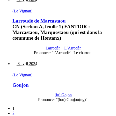
(Le Vignau)
Larroudé de Marcastaou
CN (Section A, feuille 1) FANTOIR :
Marcastaou, Marquestaou (qui est dans la
commune de Hontanx)
Larrodèr + L’Arrodèr
Prononcer "l’Arroudè". Le charron.
8 avril 2024
(Le Vignau)
Goujon
(lo) Gojon
Prononcer "(lou) Goujou(ng)".
1
2