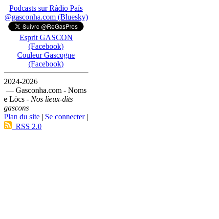
Podcasts sur Ràdio País
@gasconha.com (Bluesky)
Esprit GASCON
(Facebook)
Couleur Gascogne
(Facebook)
2024-2026
— Gasconha.com - Noms
e Lòcs -
Nos lieux-dits
gascons
Plan du site
|
Se connecter
|
RSS 2.0