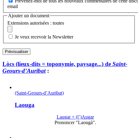
Prévenez-moi de tous les nouveaux commentaires de cette discu
email
Ajouter un document
Extensions autorisées : toutes
Je veux recevoir la Newsletter
Lòcs (lieux-dits = toponymie, paysage...) de
Saint-
Geours-d’Auribat
:
(Saint-Geours-d’Auribat)
Laouga
Laugar + (l’)Augar
Prononcer "Laougà".