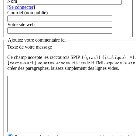
Nom
[
Se connecter
]
Courriel (non publié)
Votre site web
Ajoutez votre commentaire ici
Texte de votre message
Ce champ accepte les raccourcis SPIP
{{gras}}
{italique}
-*l
et le code HTML
[texte->url]
<quote>
<code>
<q>
<del>
<in
créer des paragraphes, laissez simplement des lignes vides.