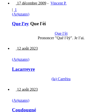
17 décembre 2009
-
Vincent P.
|
1
(Arjuzanx)
Que l’ey
Que l'èi
Que l’èi
Prononcer "Qué l’èÿ". Je l’ai.
12 août 2023
(Arjuzanx)
Lacarreyre
(la) Carrèira
12 août 2023
(Arjuzanx)
Coudougné