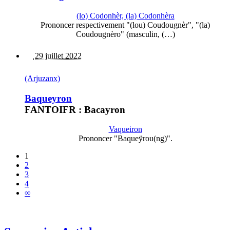
(lo) Codonhèr, (la) Codonhèra
Prononcer respectivement "(lou) Coudougnèr", "(la)
Coudougnèro" (masculin, (…)
29 juillet 2022
(Arjuzanx)
Baqueyron
FANTOIFR : Bacayron
Vaqueiron
Prononcer "Baqueÿrou(ng)".
1
2
3
4
∞