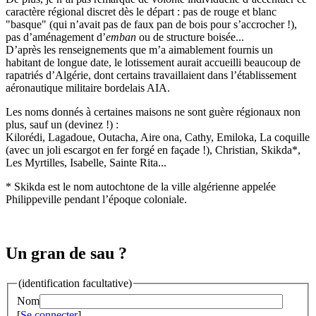
caractère régional discret dès le départ : pas de rouge et blanc
"basque" (qui n’avait pas de faux pan de bois pour s’accrocher !),
pas d’aménagement d’
emban
ou de structure boisée...
D’après les renseignements que m’a aimablement fournis un
habitant de longue date, le lotissement aurait accueilli beaucoup de
rapatriés d’Algérie, dont certains travaillaient dans l’établissement
aéronautique militaire bordelais AIA.
Les noms donnés à certaines maisons ne sont guère régionaux non
plus, sauf un (devinez !) :
Kilorédi, Lagadoue, Outacha, Aire ona, Cathy, Emiloka, La coquille
(avec un joli escargot en fer forgé en façade !), Christian, Skikda*,
Les Myrtilles, Isabelle, Sainte Rita...
* Skikda est le nom autochtone de la ville algérienne appelée
Philippeville pendant l’époque coloniale.
Un gran de sau ?
(identification facultative)
Nom
[
Se connecter
]