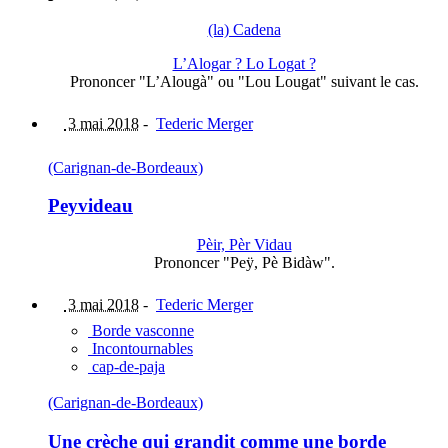
(la) Cadena
L’Alogar ? Lo Logat ?
Prononcer "L’Alougà" ou "Lou Lougat" suivant le cas.
3 mai 2018
-
Tederic Merger
(Carignan-de-Bordeaux)
Peyvideau
Pèir, Pèr Vidau
Prononcer "Peÿ, Pè Bidàw".
3 mai 2018
-
Tederic Merger
Borde vasconne
Incontournables
cap-de-paja
(Carignan-de-Bordeaux)
Une crèche qui grandit comme une borde