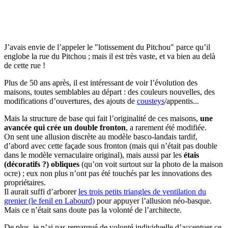
J’avais envie de l’appeler le "lotissement du Pitchou" parce qu’il
englobe la rue du Pitchou ; mais il est très vaste, et va bien au delà
de cette rue !
Plus de 50 ans après, il est intéressant de voir l’évolution des
maisons, toutes semblables au départ : des couleurs nouvelles, des
modifications d’ouvertures, des ajouts de
cousteys
/appentis...
Mais la structure de base qui fait l’originalité de ces maisons,
une
avancée qui crée un double fronton
, a rarement été modifiée.
On sent une allusion discrète au modèle basco-landais tardif,
d’abord avec cette façade sous fronton (mais qui n’était pas double
dans le modèle vernaculaire original), mais aussi par les
étais
(décoratifs ?) obliques
(qu’on voit surtout sur la photo de la maison
ocre) ; eux non plus n’ont pas été touchés par les innovations des
propriétaires.
Il aurait suffi d’arborer
les trois petits triangles de ventilation du
grenier (le fenil en Labourd)
pour appuyer l’allusion néo-basque.
Mais ce n’était sans doute pas la volonté de l’architecte.
De plus, je n’ai pas remarqué de volonté individuelle d’accentuer ce