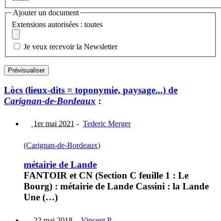
Ajouter un document
Extensions autorisées : toutes
Je veux recevoir la Newsletter
Lòcs (lieux-dits = toponymie, paysage...) de
Carignan-de-Bordeaux
:
1er mai 2021
-
Tederic Merger
(Carignan-de-Bordeaux)
métairie de Lande
FANTOIR et CN (Section C feuille 1 : Le
Bourg) : métairie de Lande Cassini : la Lande
Une (…)
22 mai 2018
-
Vincent P.