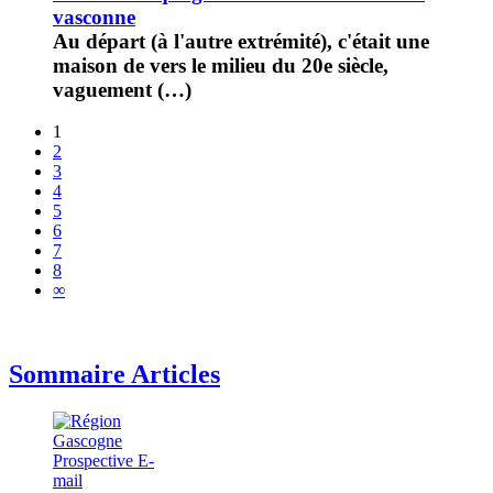
vasconne
Au départ (à l'autre extrémité), c'était une
maison de vers le milieu du 20e siècle,
vaguement (…)
1
2
3
4
5
6
7
8
∞
Sommaire Articles