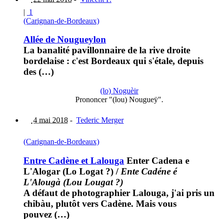
|
1
(Carignan-de-Bordeaux)
Allée de Nougueylon
La banalité pavillonnaire de la rive droite
bordelaise : c'est Bordeaux qui s'étale, depuis
des (…)
(lo) Noguèir
Prononcer "(lou) Nougueÿ".
4 mai 2018
-
Tederic Merger
(Carignan-de-Bordeaux)
Entre Cadène et Lalouga
Enter Cadena e
L'Alogar (Lo Logat ?)
/
Ente Cadéne é
L'Alougà (Lou Lougat ?)
A défaut de photographier Lalouga, j'ai pris un
chibàu, plutôt vers Cadène. Mais vous
pouvez (…)