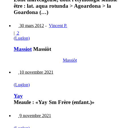
être : lat. aqua rotunda > Agoardona > la
Goardona (…)
30 mars 2012
-
Vincent P.
|
2
(Luglon)
Massiot
Massiòt
Massiòt
10 novembre 2021
(Luglon)
Yay
Meaule : «Yay Sm Frère (enfant.)»
9 novembre 2021