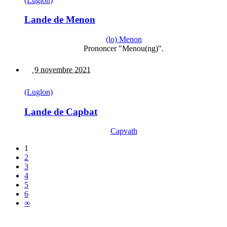
(Luglon)
Lande de Menon
(lo) Menon
Prononcer "Menou(ng)".
9 novembre 2021
(Luglon)
Lande de Capbat
Capvath
1
2
3
4
5
6
∞