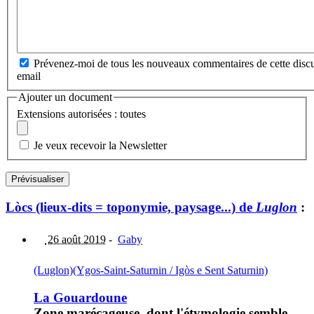
Prévenez-moi de tous les nouveaux commentaires de cette discu
email
Ajouter un document
Extensions autorisées : toutes
Je veux recevoir la Newsletter
Lòcs (lieux-dits = toponymie, paysage...) de
Luglon
:
26 août 2019
-
Gaby
(Luglon)
(Ygos-Saint-Saturnin / Igòs e Sent Saturnin)
La Gouardoune
Zone marécageuse, dont l'étymologie semble