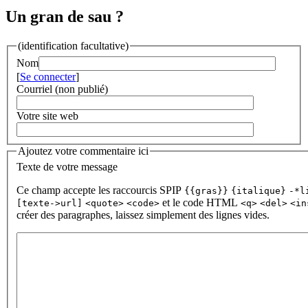
Un gran de sau ?
(identification facultative)
Nom
[
Se connecter
]
Courriel (non publié)
Votre site web
Ajoutez votre commentaire ici
Texte de votre message
Ce champ accepte les raccourcis SPIP
{{gras}}
{italique}
-*l
et le code HTML
[texte->url]
<quote>
<code>
<q>
<del>
<in
créer des paragraphes, laissez simplement des lignes vides.