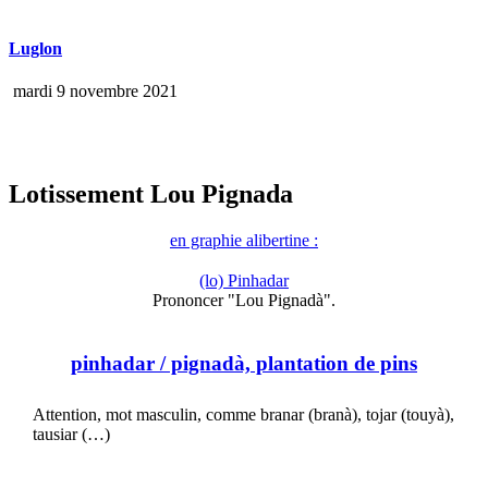
Luglon
mardi 9 novembre 2021
Lotissement Lou Pignada
en graphie alibertine :
(lo) Pinhadar
Prononcer "Lou Pignadà".
pinhadar
/ pignadà, plantation de pins
Attention, mot masculin, comme branar (branà), tojar (touyà),
tausiar (…)