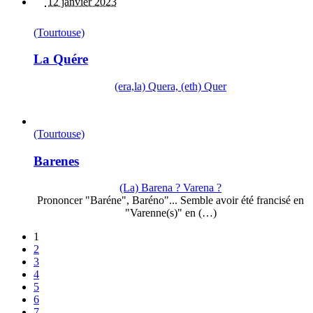
12 janvier 2023
(Tourtouse)
La Quére
(era,la) Quera, (eth) Quer
(Tourtouse)
Barenes
(La) Barena ? Varena ?
Prononcer "Baréne", Baréno"... Semble avoir été francisé en
"Varenne(s)" en (…)
1
2
3
4
5
6
7