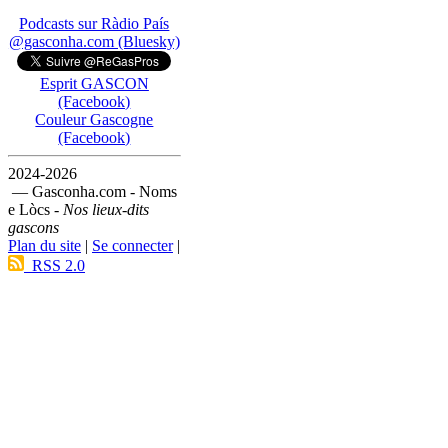
Podcasts sur Ràdio País
@gasconha.com (Bluesky)
Esprit GASCON
(Facebook)
Couleur Gascogne
(Facebook)
2024-2026
— Gasconha.com - Noms
e Lòcs -
Nos lieux-dits
gascons
Plan du site
|
Se connecter
|
RSS 2.0