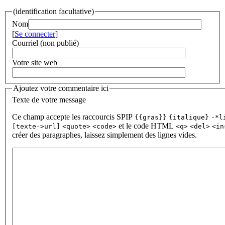
(identification facultative)
Nom
[
Se connecter
]
Courriel (non publié)
Votre site web
Ajoutez votre commentaire ici
Texte de votre message
Ce champ accepte les raccourcis SPIP
{{gras}}
{italique}
-*l
et le code HTML
[texte->url]
<quote>
<code>
<q>
<del>
<in
créer des paragraphes, laissez simplement des lignes vides.