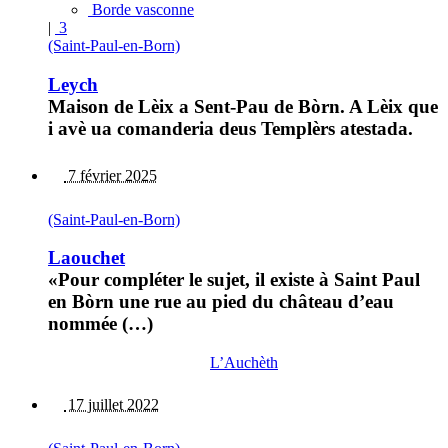
Borde vasconne
|
3
(Saint-Paul-en-Born)
Leych
Maison de Lèix a Sent-Pau de Bòrn. A Lèix que
i avè ua comanderia deus Templèrs atestada.
7 février 2025
(Saint-Paul-en-Born)
Laouchet
«Pour compléter le sujet, il existe à Saint Paul
en Bòrn une rue au pied du château d’eau
nommée (…)
L’Auchèth
17 juillet 2022