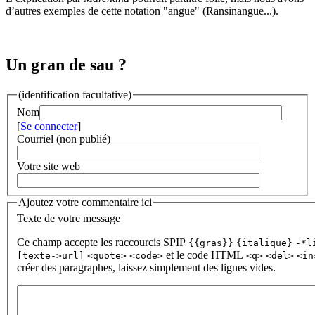
d’autres exemples de cette notation "angue" (Ransinangue...).
Un gran de sau ?
(identification facultative)
Nom
[
Se connecter
]
Courriel (non publié)
Votre site web
Ajoutez votre commentaire ici
Texte de votre message
Ce champ accepte les raccourcis SPIP
{{gras}}
{italique}
-*l
et le code HTML
[texte->url]
<quote>
<code>
<q>
<del>
<in
créer des paragraphes, laissez simplement des lignes vides.