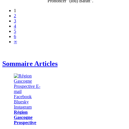
Prononcer "(lou) Baratt".
1
2
3
4
5
6
∞
Sommaire Articles
Région
Gascogne
Prospective