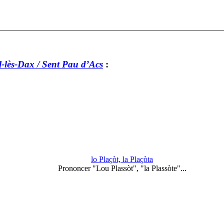
-lès-Dax / Sent Pau d’Acs
:
lo Plaçòt, la Plaçòta
Prononcer "Lou Plassòt", "la Plassòte"...