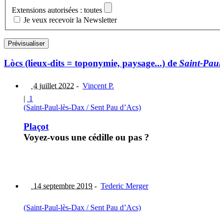
Extensions autorisées : toutes
Je veux recevoir la Newsletter
Lòcs (lieux-dits = toponymie, paysage...) de
Saint-Paul
4 juillet 2022
-
Vincent P.
|
1
(Saint-Paul-lès-Dax / Sent Pau d’Acs)
Plaçot
Voyez-vous une cédille ou pas ?
14 septembre 2019
-
Tederic Merger
(Saint-Paul-lès-Dax / Sent Pau d’Acs)