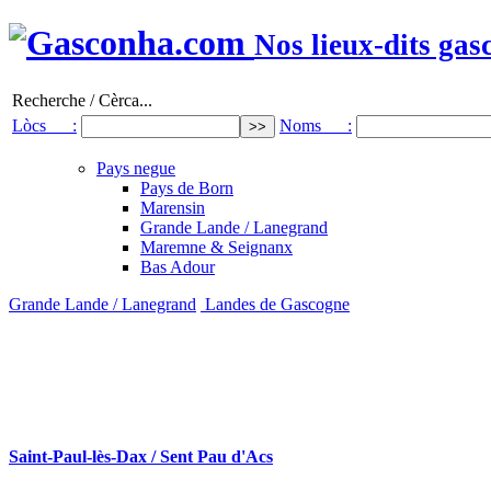
Nos lieux-dits gas
Recherche / Cèrca...
Lòcs :
Noms :
Pays negue
Pays de Born
Marensin
Grande Lande / Lanegrand
Maremne & Seignanx
Bas Adour
Grande Lande / Lanegrand
Landes de Gascogne
Saint-Paul-lès-Dax / Sent Pau d'Acs