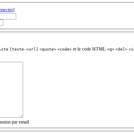
nnecter
]
et le code HTML
iste
[texte->url]
<quote>
<code>
<q>
<del>
<i
ssion par email