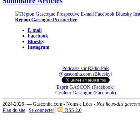
Sommaire Articles
Région Gascogne Prospective
E-mail
Facebook
Bluesky
Instagram
Podcasts sur Ràdio País
@gasconha.com (Bluesky)
Esprit GASCON (Facebook)
Couleur Gascogne (Facebook)
2024-2026 — Gasconha.com - Noms e Lòcs -
Nos lieux-dits gascon
Plan du site
|
Se connecter
|
RSS 2.0