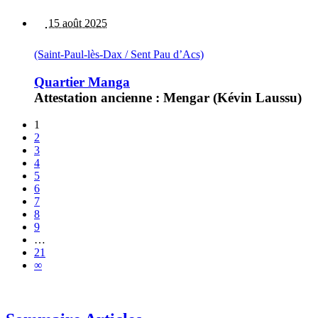
15 août 2025
(Saint-Paul-lès-Dax / Sent Pau d’Acs)
Quartier Manga
Attestation ancienne : Mengar (Kévin Laussu)
1
2
3
4
5
6
7
8
9
…
21
∞