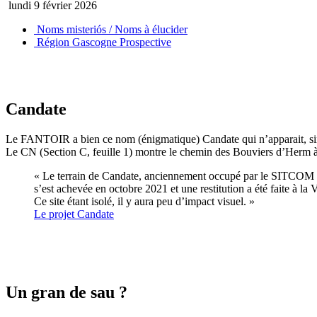
lundi 9 février 2026
Noms misteriós / Noms à élucider
Région Gascogne Prospective
Candate
Le FANTOIR a bien ce nom (énigmatique) Candate qui n’apparait, sinon
Le CN (Section C, feuille 1) montre le chemin des Bouviers d’Herm à 
« Le terrain de Candate, anciennement occupé par le SITCOM Côt
s’est achevée en octobre 2021 et une restitution a été faite à la V
Ce site étant isolé, il y aura peu d’impact visuel. »
Le projet Candate
Un gran de sau ?