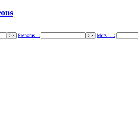
cons
Prenoms :
Mots :