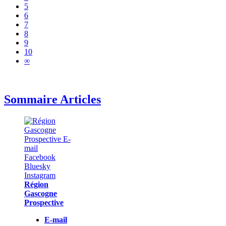
5
6
7
8
9
10
∞
Sommaire Articles
Région
Gascogne
Prospective
E-mail