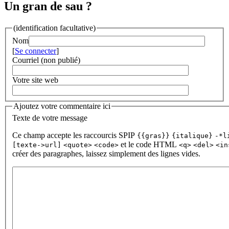
Un gran de sau ?
(identification facultative)
Nom
[
Se connecter
]
Courriel (non publié)
Votre site web
Ajoutez votre commentaire ici
Texte de votre message
Ce champ accepte les raccourcis SPIP
{{gras}}
{italique}
-*l
et le code HTML
[texte->url]
<quote>
<code>
<q>
<del>
<in
créer des paragraphes, laissez simplement des lignes vides.