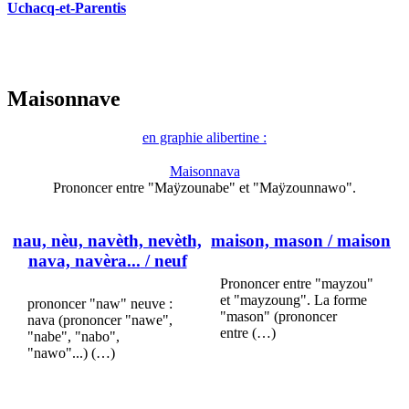
Uchacq-et-Parentis
Maisonnave
en graphie alibertine :
Maisonnava
Prononcer entre "Maÿzounabe" et "Maÿzounnawo".
nau, nèu, navèth, nevèth,
maison, mason
/ maison
nava, navèra...
/ neuf
Prononcer entre "mayzou"
et "mayzoung". La forme
prononcer "naw" neuve :
"mason" (prononcer
nava (prononcer "nawe",
entre (…)
"nabe", "nabo",
"nawo"...) (…)