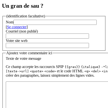
Un gran de sau ?
(identification facultative)
Nom
[
Se connecter
]
Courriel (non publié)
Votre site web
Ajoutez votre commentaire ici
Texte de votre message
Ce champ accepte les raccourcis SPIP
{{gras}}
{italique}
-*l
et le code HTML
[texte->url]
<quote>
<code>
<q>
<del>
<in
créer des paragraphes, laissez simplement des lignes vides.