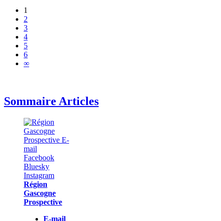
1
2
3
4
5
6
∞
Sommaire Articles
Région
Gascogne
Prospective
E-mail