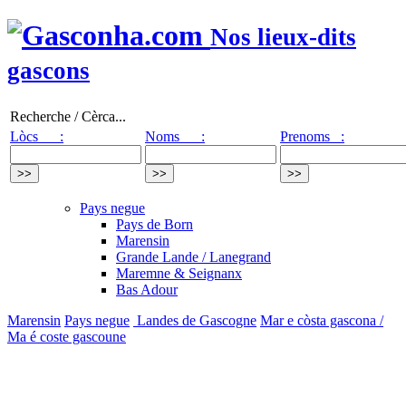
Nos lieux-dits
gascons
Recherche / Cèrca...
Lòcs :
Noms :
Prenoms :
Pays negue
Pays de Born
Marensin
Grande Lande / Lanegrand
Maremne & Seignanx
Bas Adour
Marensin
Pays negue
Landes de Gascogne
Mar e còsta gascona /
Ma é coste gascoune